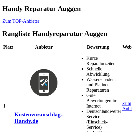
Handy Reparatur Auggen
Zum TOP-Anbieter
Rangliste
Handyreparatur Auggen
Platz
Anbieter
Bewertung
Webs
Kurze
Reparaturzeiten
Schnelle
Abwicklung
Wasserschaden-
und Platinen
Reparaturen
Gute
Bewertungen im
Zum
1
Internet
Anbi
Deutschlandweiter
Kostenvoranschlag-
Service
Handy.de
(Einschick-
Service)