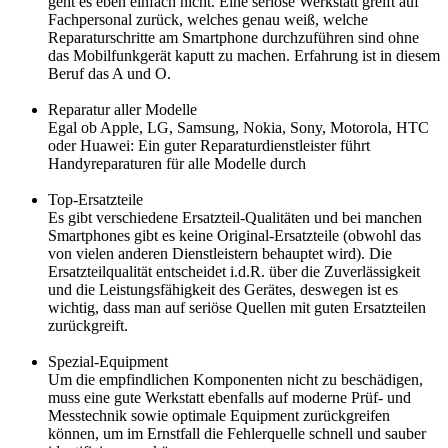
geht es eben einfach nicht. Eine seriöse Werkstatt greift auf
Fachpersonal zurück, welches genau weiß, welche
Reparaturschritte am Smartphone durchzuführen sind ohne
das Mobilfunkgerät kaputt zu machen. Erfahrung ist in diesem
Beruf das A und O.
Reparatur aller Modelle
Egal ob Apple, LG, Samsung, Nokia, Sony, Motorola, HTC
oder Huawei: Ein guter Reparaturdienstleister führt
Handyreparaturen für alle Modelle durch
Top-Ersatzteile
Es gibt verschiedene Ersatzteil-Qualitäten und bei manchen
Smartphones gibt es keine Original-Ersatzteile (obwohl das
von vielen anderen Dienstleistern behauptet wird). Die
Ersatzteilqualität entscheidet i.d.R. über die Zuverlässigkeit
und die Leistungsfähigkeit des Gerätes, deswegen ist es
wichtig, dass man auf seriöse Quellen mit guten Ersatzteilen
zurückgreift.
Spezial-Equipment
Um die empfindlichen Komponenten nicht zu beschädigen,
muss eine gute Werkstatt ebenfalls auf moderne Prüf- und
Messtechnik sowie optimale Equipment zurückgreifen
können, um im Ernstfall die Fehlerquelle schnell und sauber