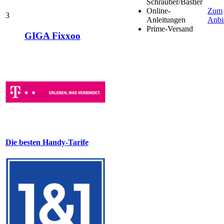
Schrauber/Bastler
Online-
Zum
3
Anleitungen
Anbi
Prime-Versand
GIGA Fixxoo
Die besten Handy-Tarife