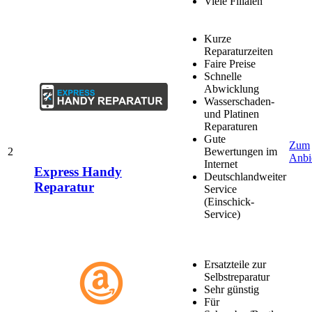
Viele Filialen
Kurze
Reparaturzeiten
Faire Preise
Schnelle
Abwicklung
Wasserschaden-
und Platinen
Reparaturen
Gute
Zum
2
Bewertungen im
Anbi
Internet
Express Handy
Deutschlandweiter
Reparatur
Service
(Einschick-
Service)
Ersatzteile zur
Selbstreparatur
Sehr günstig
Für