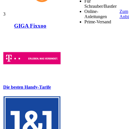
Für
Schrauber/Bastler
Online-
Zum
3
Anleitungen
Anbi
Prime-Versand
GIGA Fixxoo
Die besten Handy-Tarife