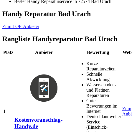
Bester Handy Reparaturservice in 72574 Bad Urach
Handy Reparatur Bad Urach
Zum TOP-Anbieter
Rangliste
Handyreparatur Bad Urach
Platz
Anbieter
Bewertung
Webs
Kurze
Reparaturzeiten
Schnelle
Abwicklung
Wasserschaden-
und Platinen
Reparaturen
Gute
Bewertungen im
Zum
1
Internet
Anbi
Deutschlandweiter
Kostenvoranschlag-
Service
Handy.de
(Einschick-