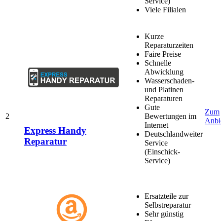
Service)
Viele Filialen
Kurze
Reparaturzeiten
Faire Preise
Schnelle
Abwicklung
Wasserschaden-
und Platinen
Reparaturen
Gute
Zum
2
Bewertungen im
Anbi
Internet
Express Handy
Deutschlandweiter
Reparatur
Service
(Einschick-
Service)
Ersatzteile zur
Selbstreparatur
Sehr günstig