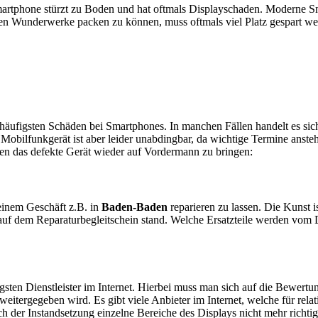
artphone stürzt zu Boden und hat oftmals Displayschaden. Moderne Sm
en Wunderwerke packen zu können, muss oftmals viel Platz gespart w
e häufigsten Schäden bei Smartphones. In manchen Fällen handelt es s
obilfunkgerät ist aber leider unabdingbar, da wichtige Termine anstehe
ten das defekte Gerät wieder auf Vordermann zu bringen:
n einem Geschäft z.B. in
Baden-Baden
reparieren zu lassen. Die Kunst i
auf dem Reparaturbegleitschein stand. Welche Ersatzteile werden vom 
sten Dienstleister im Internet. Hierbei muss man sich auf die Bewertu
itergegeben wird. Es gibt viele Anbieter im Internet, welche für relat
 der Instandsetzung einzelne Bereiche des Displays nicht mehr richtig