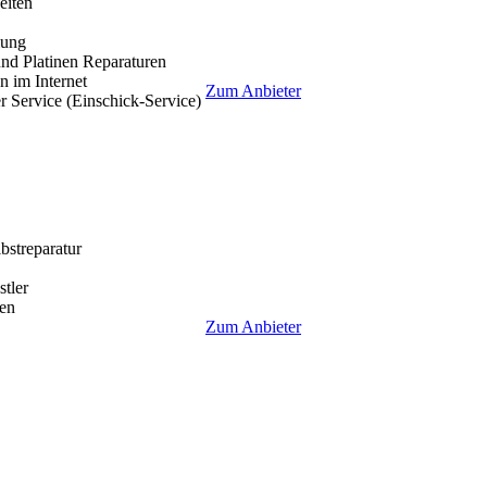
eiten
lung
nd Platinen Reparaturen
 im Internet
Zum Anbieter
r Service (Einschick-Service)
lbstreparatur
tler
en
Zum Anbieter