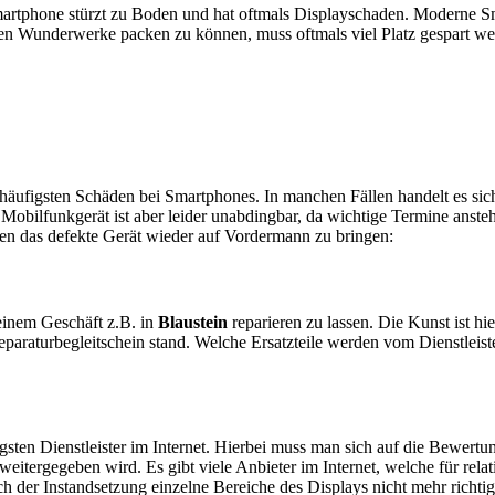
artphone stürzt zu Boden und hat oftmals Displayschaden. Moderne Sm
en Wunderwerke packen zu können, muss oftmals viel Platz gespart w
e häufigsten Schäden bei Smartphones. In manchen Fällen handelt es s
obilfunkgerät ist aber leider unabdingbar, da wichtige Termine anstehe
ten das defekte Gerät wieder auf Vordermann zu bringen:
n einem Geschäft z.B. in
Blaustein
reparieren zu lassen. Die Kunst ist hie
araturbegleitschein stand. Welche Ersatzteile werden vom Dienstleist
sten Dienstleister im Internet. Hierbei muss man sich auf die Bewertu
itergegeben wird. Es gibt viele Anbieter im Internet, welche für relat
 der Instandsetzung einzelne Bereiche des Displays nicht mehr richtig