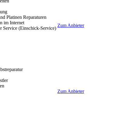
eiten
lung
nd Platinen Reparaturen
 im Internet
Zum Anbieter
r Service (Einschick-Service)
lbstreparatur
tler
en
Zum Anbieter