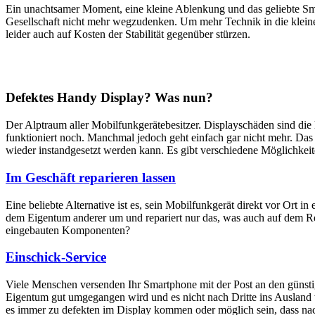
Ein unachtsamer Moment, eine kleine Ablenkung und das geliebte Sm
Gesellschaft nicht mehr wegzudenken. Um mehr Technik in die klein
leider auch auf Kosten der Stabilität gegenüber stürzen.
Defektes Handy Display? Was nun?
Der Alptraum aller Mobilfunkgerätebesitzer. Displayschäden sind di
funktioniert noch. Manchmal jedoch geht einfach gar nicht mehr. Das M
wieder instandgesetzt werden kann. Es gibt verschiedene Möglichkei
Im Geschäft reparieren lassen
Eine beliebte Alternative ist es, sein Mobilfunkgerät direkt vor Ort i
dem Eigentum anderer um und repariert nur das, was auch auf dem Rep
eingebauten Komponenten?
Einschick-Service
Viele Menschen versenden Ihr Smartphone mit der Post an den günstig
Eigentum gut umgegangen wird und es nicht nach Dritte ins Ausland we
es immer zu defekten im Display kommen oder möglich sein, dass nach