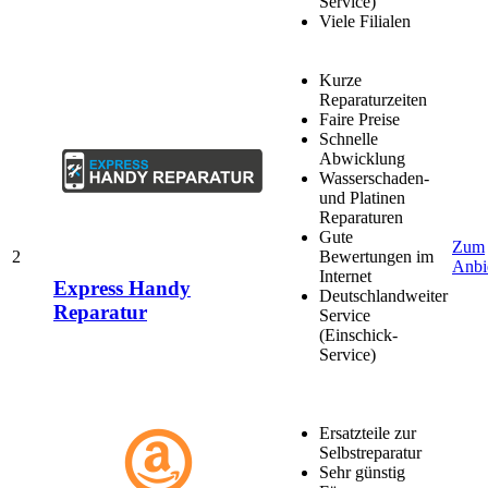
Service)
Viele Filialen
Kurze
Reparaturzeiten
Faire Preise
Schnelle
Abwicklung
Wasserschaden-
und Platinen
Reparaturen
Gute
Zum
2
Bewertungen im
Anbi
Internet
Express Handy
Deutschlandweiter
Reparatur
Service
(Einschick-
Service)
Ersatzteile zur
Selbstreparatur
Sehr günstig