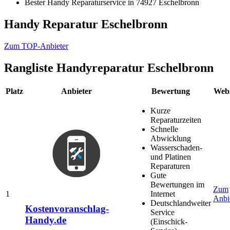
Bester Handy Reparaturservice in 74927 Eschelbronn
Handy Reparatur Eschelbronn
Zum TOP-Anbieter
Rangliste
Handyreparatur Eschelbronn
Platz
Anbieter
Bewertung
Webs
Kurze
Reparaturzeiten
Schnelle
Abwicklung
Wasserschaden-
und Platinen
Reparaturen
Gute
Bewertungen im
Zum
1
Internet
Anbi
Deutschlandweiter
Kostenvoranschlag-
Service
Handy.de
(Einschick-