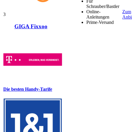
Für
Schrauber/Bastler
Online-
Zum
3
Anleitungen
Anbi
Prime-Versand
GIGA Fixxoo
Die besten Handy-Tarife