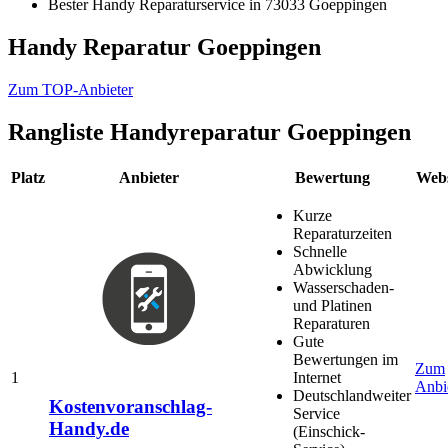
Bester Handy Reparaturservice in 73033 Goeppingen
Handy Reparatur Goeppingen
Zum TOP-Anbieter
Rangliste
Handyreparatur Goeppingen
Platz
Anbieter
Bewertung
Webs
Kurze
Reparaturzeiten
Schnelle
Abwicklung
Wasserschaden-
und Platinen
Reparaturen
Gute
Bewertungen im
Zum
1
Internet
Anbi
Deutschlandweiter
Kostenvoranschlag-
Service
Handy.de
(Einschick-