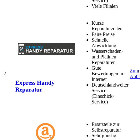
Service)
Viele Filialen
Kurze
Reparaturzeiten
Faire Preise
Schnelle
Abwicklung
Wasserschaden-
und Platinen
Reparaturen
Gute
Zum
2
Bewertungen im
Anbi
Internet
Express Handy
Deutschlandweiter
Reparatur
Service
(Einschick-
Service)
Ersatzteile zur
Selbstreparatur
Sehr günstig