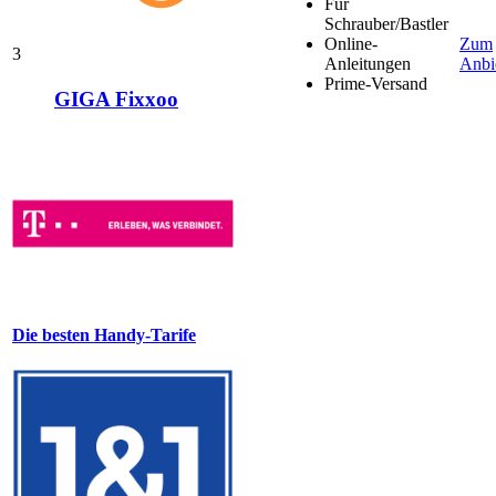
Für
Schrauber/Bastler
Online-
Zum
3
Anleitungen
Anbi
Prime-Versand
GIGA Fixxoo
Die besten Handy-Tarife