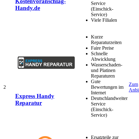
Kostenvoranschlag-
Service
Handy.de
(Einschick-
Service)
Viele Filialen
Kurze
Reparaturzeiten
Faire Preise
Schnelle
Abwicklung
Wasserschaden-
und Platinen
Reparaturen
Gute
Zum
2
Bewertungen im
Anbi
Internet
Express Handy
Deutschlandweiter
Reparatur
Service
(Einschick-
Service)
Ersatzteile zur