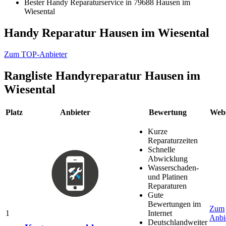
Bester Handy Reparaturservice in 79688 Hausen im
Wiesental
Handy Reparatur Hausen im Wiesental
Zum TOP-Anbieter
Rangliste
Handyreparatur Hausen im
Wiesental
Platz
Anbieter
Bewertung
Webs
Kurze
Reparaturzeiten
Schnelle
Abwicklung
Wasserschaden-
und Platinen
Reparaturen
Gute
Bewertungen im
Zum
1
Internet
Anbi
Deutschlandweiter