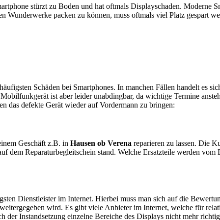
artphone stürzt zu Boden und hat oftmals Displayschaden. Moderne Sm
en Wunderwerke packen zu können, muss oftmals viel Platz gespart w
e häufigsten Schäden bei Smartphones. In manchen Fällen handelt es s
obilfunkgerät ist aber leider unabdingbar, da wichtige Termine anstehe
ten das defekte Gerät wieder auf Vordermann zu bringen:
n einem Geschäft z.B. in
Hausen ob Verena
reparieren zu lassen. Die Ku
auf dem Reparaturbegleitschein stand. Welche Ersatzteile werden vom 
sten Dienstleister im Internet. Hierbei muss man sich auf die Bewertu
itergegeben wird. Es gibt viele Anbieter im Internet, welche für relat
 der Instandsetzung einzelne Bereiche des Displays nicht mehr richtig