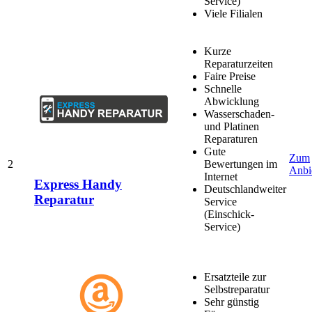
Service)
Viele Filialen
Kurze
Reparaturzeiten
Faire Preise
Schnelle
Abwicklung
Wasserschaden-
und Platinen
Reparaturen
Gute
Zum
2
Bewertungen im
Anbi
Internet
Express Handy
Deutschlandweiter
Reparatur
Service
(Einschick-
Service)
Ersatzteile zur
Selbstreparatur
Sehr günstig