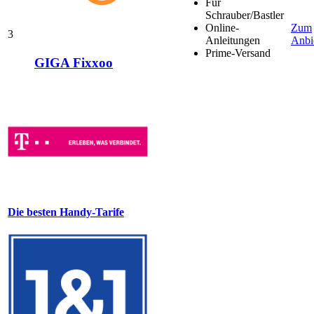
Für
Schrauber/Bastler
Online-
Zum
3
Anleitungen
Anbi
Prime-Versand
GIGA Fixxoo
Die besten Handy-Tarife