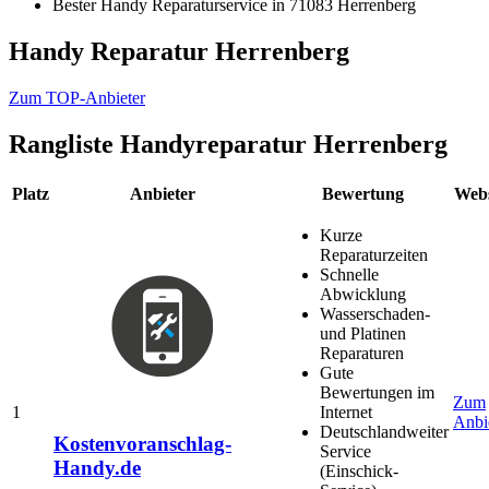
Bester Handy Reparaturservice in 71083 Herrenberg
Handy Reparatur Herrenberg
Zum TOP-Anbieter
Rangliste
Handyreparatur Herrenberg
Platz
Anbieter
Bewertung
Webs
Kurze
Reparaturzeiten
Schnelle
Abwicklung
Wasserschaden-
und Platinen
Reparaturen
Gute
Bewertungen im
Zum
1
Internet
Anbi
Deutschlandweiter
Kostenvoranschlag-
Service
Handy.de
(Einschick-