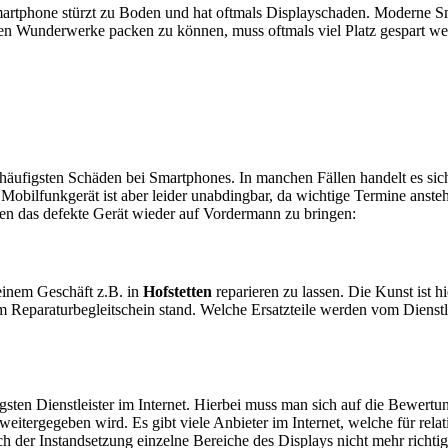
artphone stürzt zu Boden und hat oftmals Displayschaden. Moderne Sm
en Wunderwerke packen zu können, muss oftmals viel Platz gespart w
e häufigsten Schäden bei Smartphones. In manchen Fällen handelt es s
obilfunkgerät ist aber leider unabdingbar, da wichtige Termine anstehe
ten das defekte Gerät wieder auf Vordermann zu bringen:
n einem Geschäft z.B. in
Hofstetten
reparieren zu lassen. Die Kunst ist hi
 Reparaturbegleitschein stand. Welche Ersatzteile werden vom Dienstl
sten Dienstleister im Internet. Hierbei muss man sich auf die Bewertu
itergegeben wird. Es gibt viele Anbieter im Internet, welche für relat
 der Instandsetzung einzelne Bereiche des Displays nicht mehr richtig