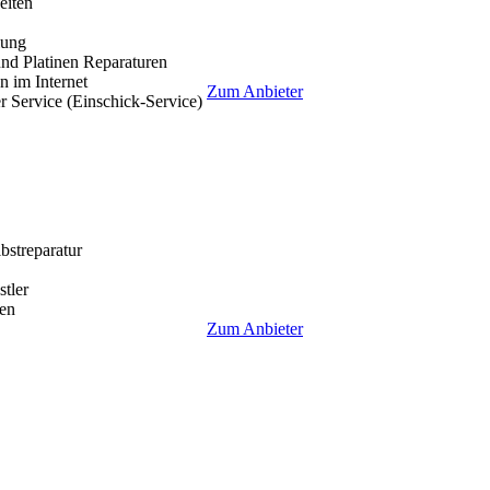
eiten
lung
nd Platinen Reparaturen
 im Internet
Zum Anbieter
r Service (Einschick-Service)
lbstreparatur
tler
en
Zum Anbieter