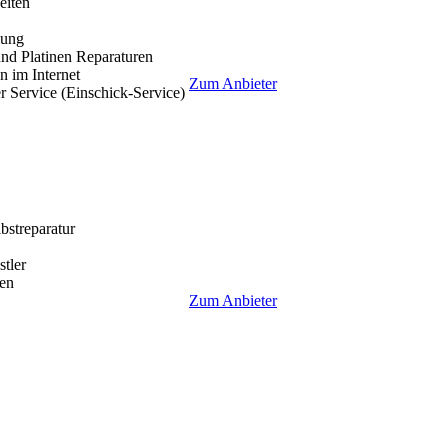
eiten
lung
nd Platinen Reparaturen
 im Internet
Zum Anbieter
r Service (Einschick-Service)
lbstreparatur
tler
en
Zum Anbieter