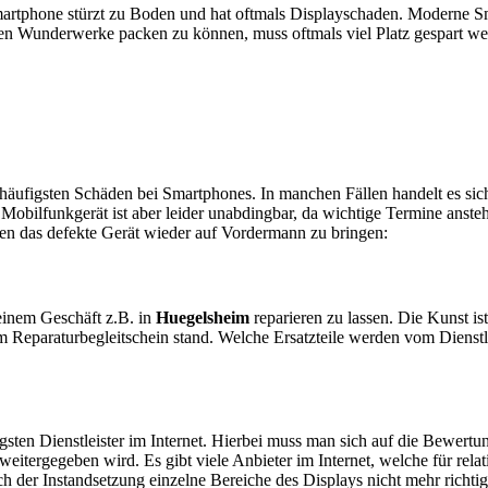
artphone stürzt zu Boden und hat oftmals Displayschaden. Moderne Sm
en Wunderwerke packen zu können, muss oftmals viel Platz gespart w
e häufigsten Schäden bei Smartphones. In manchen Fällen handelt es s
obilfunkgerät ist aber leider unabdingbar, da wichtige Termine anstehe
ten das defekte Gerät wieder auf Vordermann zu bringen:
n einem Geschäft z.B. in
Huegelsheim
reparieren zu lassen. Die Kunst ist
 Reparaturbegleitschein stand. Welche Ersatzteile werden vom Dienstl
sten Dienstleister im Internet. Hierbei muss man sich auf die Bewertu
itergegeben wird. Es gibt viele Anbieter im Internet, welche für relat
 der Instandsetzung einzelne Bereiche des Displays nicht mehr richtig