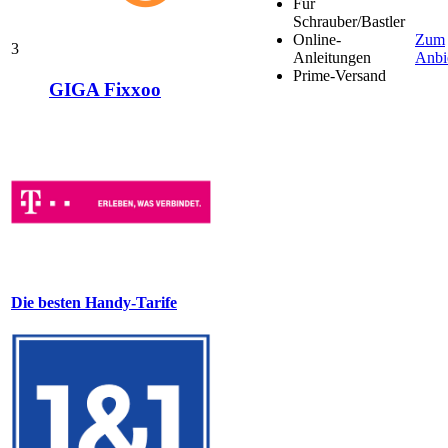
Für
Schrauber/Bastler
Online-
Zum
3
Anleitungen
Anbi
Prime-Versand
GIGA Fixxoo
Die besten Handy-Tarife