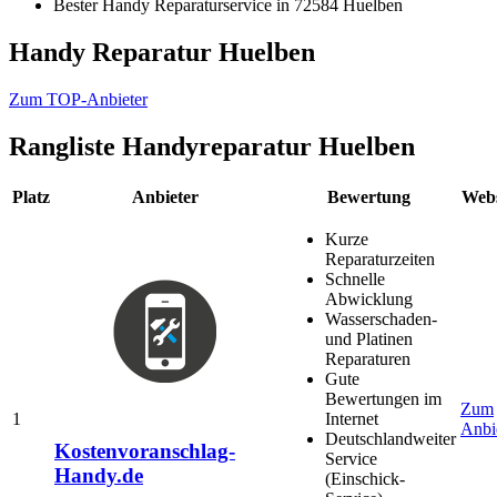
Bester Handy Reparaturservice in 72584 Huelben
Handy Reparatur Huelben
Zum TOP-Anbieter
Rangliste
Handyreparatur Huelben
Platz
Anbieter
Bewertung
Webs
Kurze
Reparaturzeiten
Schnelle
Abwicklung
Wasserschaden-
und Platinen
Reparaturen
Gute
Bewertungen im
Zum
1
Internet
Anbi
Deutschlandweiter
Kostenvoranschlag-
Service
Handy.de
(Einschick-