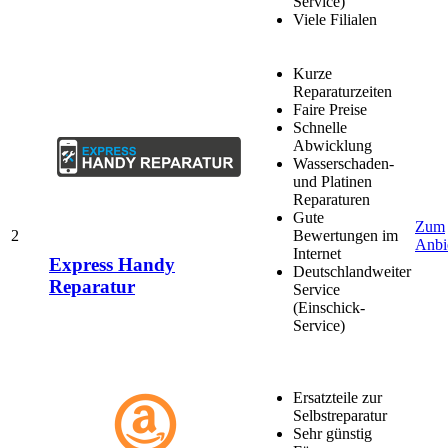
Service)
Viele Filialen
Kurze
Reparaturzeiten
Faire Preise
Schnelle
Abwicklung
Wasserschaden-
und Platinen
Reparaturen
Gute
Zum
2
Bewertungen im
Anbi
Internet
Express Handy
Deutschlandweiter
Reparatur
Service
(Einschick-
Service)
Ersatzteile zur
Selbstreparatur
Sehr günstig