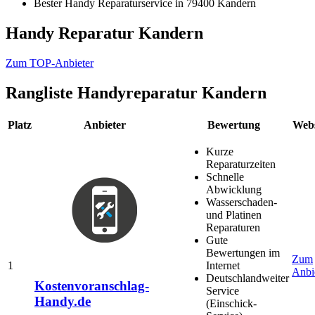
Bester Handy Reparaturservice in 79400 Kandern
Handy Reparatur Kandern
Zum TOP-Anbieter
Rangliste
Handyreparatur Kandern
Platz
Anbieter
Bewertung
Webs
Kurze
Reparaturzeiten
Schnelle
Abwicklung
Wasserschaden-
und Platinen
Reparaturen
Gute
Bewertungen im
Zum
1
Internet
Anbi
Deutschlandweiter
Kostenvoranschlag-
Service
Handy.de
(Einschick-