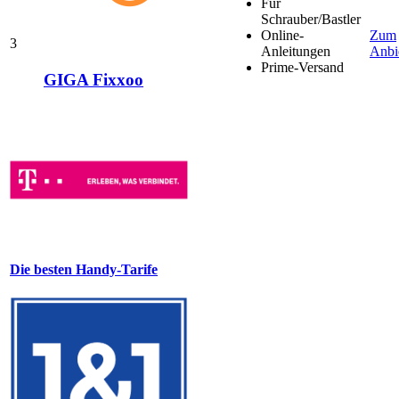
Für
Schrauber/Bastler
Online-
Zum
3
Anleitungen
Anbi
Prime-Versand
GIGA Fixxoo
Die besten Handy-Tarife