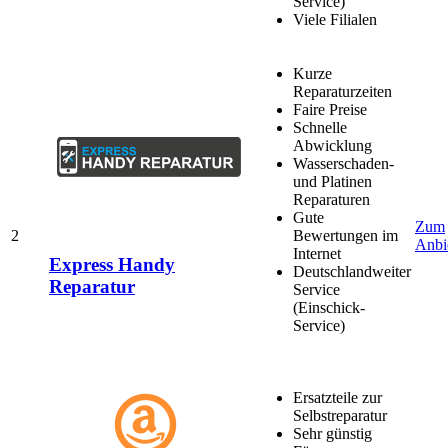
Service)
Viele Filialen
Kurze
Reparaturzeiten
Faire Preise
Schnelle
Abwicklung
Wasserschaden-
und Platinen
Reparaturen
Gute
Zum
2
Bewertungen im
Anbi
Internet
Express Handy
Deutschlandweiter
Reparatur
Service
(Einschick-
Service)
Ersatzteile zur
Selbstreparatur
Sehr günstig