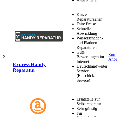
Viele Filialen
Kurze
Reparaturzeiten
Faire Preise
Schnelle
Abwicklung
Wasserschaden-
und Platinen
Reparaturen
Gute
Zum
2
Bewertungen im
Anbi
Internet
Express Handy
Deutschlandweiter
Reparatur
Service
(Einschick-
Service)
Ersatzteile zur
Selbstreparatur
Sehr günstig
Für