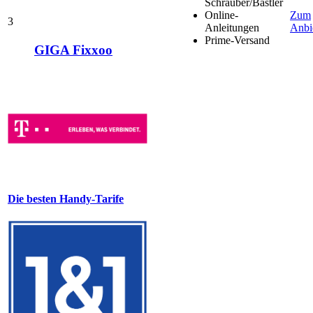
Schrauber/Bastler
Online-
Zum
3
Anleitungen
Anbi
Prime-Versand
GIGA Fixxoo
Die besten Handy-Tarife