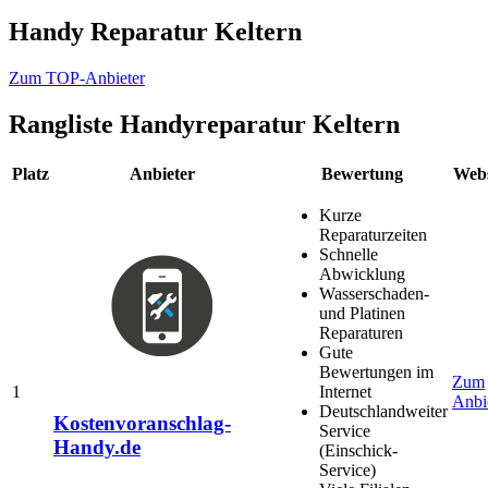
Handy Reparatur Keltern
Zum TOP-Anbieter
Rangliste
Handyreparatur Keltern
Platz
Anbieter
Bewertung
Webs
Kurze
Reparaturzeiten
Schnelle
Abwicklung
Wasserschaden-
und Platinen
Reparaturen
Gute
Bewertungen im
Zum
1
Internet
Anbi
Deutschlandweiter
Kostenvoranschlag-
Service
Handy.de
(Einschick-
Service)