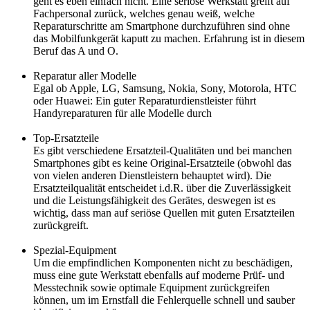
geht es eben einfach nicht. Eine seriöse Werkstatt greift auf
Fachpersonal zurück, welches genau weiß, welche
Reparaturschritte am Smartphone durchzuführen sind ohne
das Mobilfunkgerät kaputt zu machen. Erfahrung ist in diesem
Beruf das A und O.
Reparatur aller Modelle
Egal ob Apple, LG, Samsung, Nokia, Sony, Motorola, HTC
oder Huawei: Ein guter Reparaturdienstleister führt
Handyreparaturen für alle Modelle durch
Top-Ersatzteile
Es gibt verschiedene Ersatzteil-Qualitäten und bei manchen
Smartphones gibt es keine Original-Ersatzteile (obwohl das
von vielen anderen Dienstleistern behauptet wird). Die
Ersatzteilqualität entscheidet i.d.R. über die Zuverlässigkeit
und die Leistungsfähigkeit des Gerätes, deswegen ist es
wichtig, dass man auf seriöse Quellen mit guten Ersatzteilen
zurückgreift.
Spezial-Equipment
Um die empfindlichen Komponenten nicht zu beschädigen,
muss eine gute Werkstatt ebenfalls auf moderne Prüf- und
Messtechnik sowie optimale Equipment zurückgreifen
können, um im Ernstfall die Fehlerquelle schnell und sauber