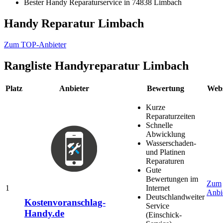
Bester Handy Reparaturservice in 74838 Limbach
Handy Reparatur Limbach
Zum TOP-Anbieter
Rangliste
Handyreparatur Limbach
Platz
Anbieter
Bewertung
Webs
Kurze
Reparaturzeiten
Schnelle
Abwicklung
Wasserschaden-
und Platinen
Reparaturen
Gute
Bewertungen im
Zum
1
Internet
Anbi
Deutschlandweiter
Kostenvoranschlag-
Service
Handy.de
(Einschick-