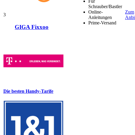
Für
Schrauber/Bastler
Online-
Zum
3
Anleitungen
Anbi
Prime-Versand
GIGA Fixxoo
Die besten Handy-Tarife