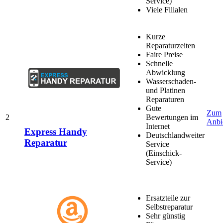
Service)
Viele Filialen
Kurze
Reparaturzeiten
Faire Preise
Schnelle
Abwicklung
Wasserschaden-
und Platinen
Reparaturen
Gute
Zum
2
Bewertungen im
Anbi
Internet
Express Handy
Deutschlandweiter
Reparatur
Service
(Einschick-
Service)
Ersatzteile zur
Selbstreparatur
Sehr günstig