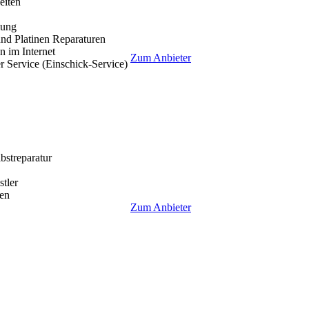
eiten
lung
nd Platinen Reparaturen
 im Internet
Zum Anbieter
r Service (Einschick-Service)
lbstreparatur
tler
en
Zum Anbieter