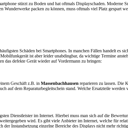
artphone stürzt zu Boden und hat oftmals Displayschaden. Moderne Sm
en Wunderwerke packen zu können, muss oftmals viel Platz gespart w
e häufigsten Schäden bei Smartphones. In manchen Fällen handelt es s
obilfunkgerät ist aber leider unabdingbar, da wichtige Termine anstehe
ten das defekte Gerät wieder auf Vordermann zu bringen:
n einem Geschäft z.B. in
Massenbachhausen
reparieren zu lassen. Die K
auch auf dem Reparaturbegleitschein stand. Welche Ersatzteile werden
sten Dienstleister im Internet. Hierbei muss man sich auf die Bewertu
itergegeben wird. Es gibt viele Anbieter im Internet, welche für relat
 der Instandsetzung einzelne Bereiche des Displays nicht mehr richtig