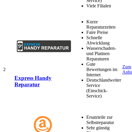
Service)
Viele Filialen
Kurze
Reparaturzeiten
Faire Preise
Schnelle
Abwicklung
Wasserschaden-
und Platinen
Reparaturen
Gute
Zum
2
Bewertungen im
Anbi
Internet
Express Handy
Deutschlandweiter
Reparatur
Service
(Einschick-
Service)
Ersatzteile zur
Selbstreparatur
Sehr günstig