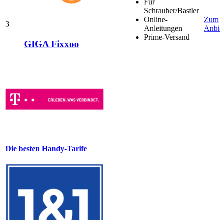
Für
Schrauber/Bastler
Online-
Zum
3
Anleitungen
Anbi
Prime-Versand
GIGA Fixxoo
Die besten Handy-Tarife