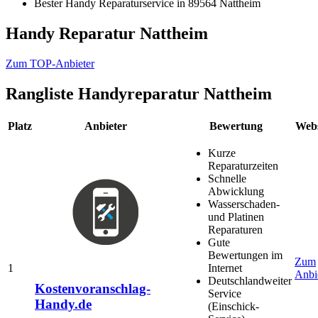
Bester Handy Reparaturservice in 89564 Nattheim
Handy Reparatur Nattheim
Zum TOP-Anbieter
Rangliste
Handyreparatur Nattheim
Platz
Anbieter
Bewertung
Webs
Kurze
Reparaturzeiten
Schnelle
Abwicklung
Wasserschaden-
und Platinen
Reparaturen
Gute
Bewertungen im
Zum
1
Internet
Anbi
Deutschlandweiter
Kostenvoranschlag-
Service
Handy.de
(Einschick-