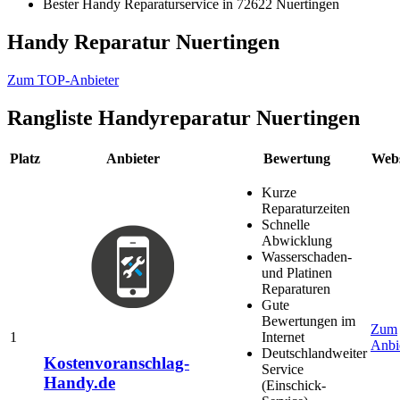
Bester Handy Reparaturservice in 72622 Nuertingen
Handy Reparatur Nuertingen
Zum TOP-Anbieter
Rangliste
Handyreparatur Nuertingen
Platz
Anbieter
Bewertung
Webs
Kurze
Reparaturzeiten
Schnelle
Abwicklung
Wasserschaden-
und Platinen
Reparaturen
Gute
Bewertungen im
Zum
1
Internet
Anbi
Deutschlandweiter
Kostenvoranschlag-
Service
Handy.de
(Einschick-