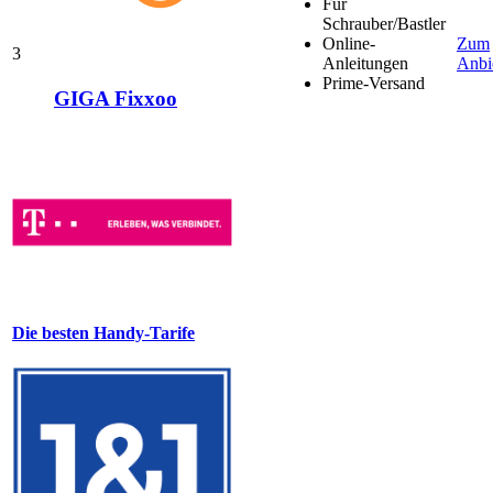
Für
Schrauber/Bastler
Online-
Zum
3
Anleitungen
Anbi
Prime-Versand
GIGA Fixxoo
Die besten Handy-Tarife