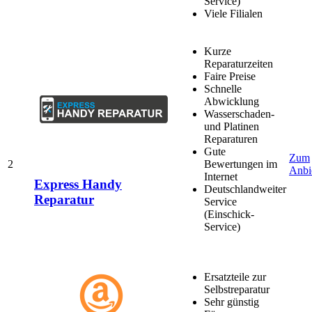
Service)
Viele Filialen
Kurze
Reparaturzeiten
Faire Preise
Schnelle
Abwicklung
Wasserschaden-
und Platinen
Reparaturen
Gute
Zum
2
Bewertungen im
Anbi
Internet
Express Handy
Deutschlandweiter
Reparatur
Service
(Einschick-
Service)
Ersatzteile zur
Selbstreparatur
Sehr günstig