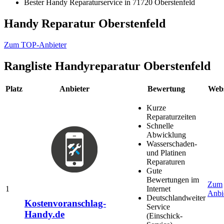
Bester Handy Reparaturservice in 71720 Oberstenfeld
Handy Reparatur Oberstenfeld
Zum TOP-Anbieter
Rangliste
Handyreparatur Oberstenfeld
Platz
Anbieter
Bewertung
Webs
Kurze
Reparaturzeiten
Schnelle
Abwicklung
Wasserschaden-
und Platinen
Reparaturen
Gute
Bewertungen im
Zum
1
Internet
Anbi
Deutschlandweiter
Kostenvoranschlag-
Service
Handy.de
(Einschick-