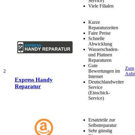
Service)
Viele Filialen
Kurze
Reparaturzeiten
Faire Preise
Schnelle
Abwicklung
Wasserschaden-
und Platinen
Reparaturen
Gute
Zum
2
Bewertungen im
Anbi
Internet
Express Handy
Deutschlandweiter
Reparatur
Service
(Einschick-
Service)
Ersatzteile zur
Selbstreparatur
Sehr günstig