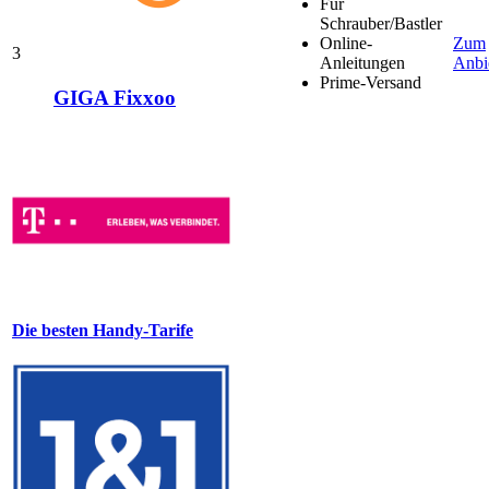
Für
Schrauber/Bastler
Online-
Zum
3
Anleitungen
Anbi
Prime-Versand
GIGA Fixxoo
Die besten Handy-Tarife