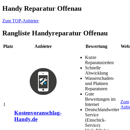
Handy Reparatur Offenau
Zum TOP-Anbieter
Rangliste
Handyreparatur Offenau
Platz
Anbieter
Bewertung
Webs
Kurze
Reparaturzeiten
Schnelle
Abwicklung
Wasserschaden-
und Platinen
Reparaturen
Gute
Bewertungen im
Zum
1
Internet
Anbi
Deutschlandweiter
Kostenvoranschlag-
Service
Handy.de
(Einschick-
Service)