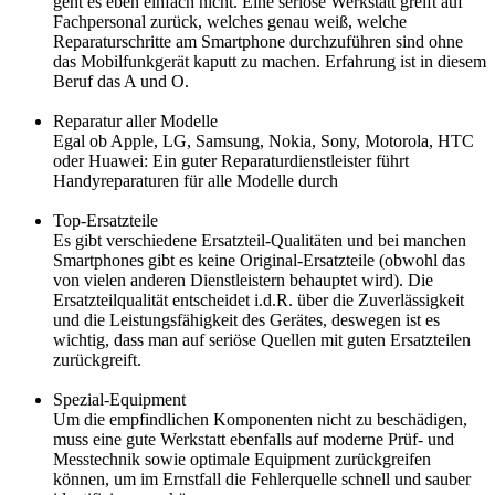
geht es eben einfach nicht. Eine seriöse Werkstatt greift auf
Fachpersonal zurück, welches genau weiß, welche
Reparaturschritte am Smartphone durchzuführen sind ohne
das Mobilfunkgerät kaputt zu machen. Erfahrung ist in diesem
Beruf das A und O.
Reparatur aller Modelle
Egal ob Apple, LG, Samsung, Nokia, Sony, Motorola, HTC
oder Huawei: Ein guter Reparaturdienstleister führt
Handyreparaturen für alle Modelle durch
Top-Ersatzteile
Es gibt verschiedene Ersatzteil-Qualitäten und bei manchen
Smartphones gibt es keine Original-Ersatzteile (obwohl das
von vielen anderen Dienstleistern behauptet wird). Die
Ersatzteilqualität entscheidet i.d.R. über die Zuverlässigkeit
und die Leistungsfähigkeit des Gerätes, deswegen ist es
wichtig, dass man auf seriöse Quellen mit guten Ersatzteilen
zurückgreift.
Spezial-Equipment
Um die empfindlichen Komponenten nicht zu beschädigen,
muss eine gute Werkstatt ebenfalls auf moderne Prüf- und
Messtechnik sowie optimale Equipment zurückgreifen
können, um im Ernstfall die Fehlerquelle schnell und sauber