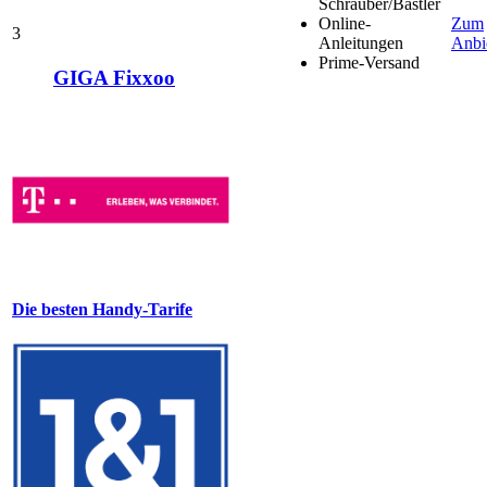
Schrauber/Bastler
Online-
Zum
3
Anleitungen
Anbi
Prime-Versand
GIGA Fixxoo
Die besten Handy-Tarife