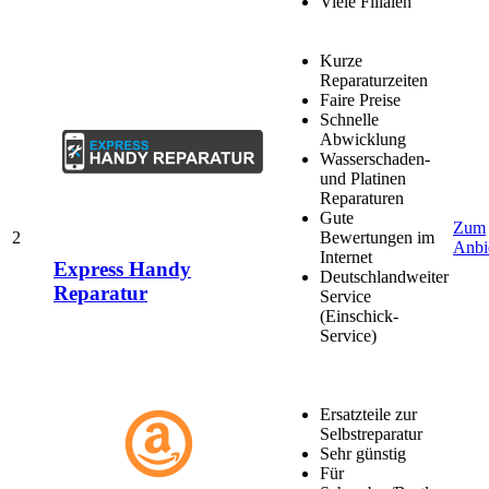
Viele Filialen
Kurze
Reparaturzeiten
Faire Preise
Schnelle
Abwicklung
Wasserschaden-
und Platinen
Reparaturen
Gute
Zum
2
Bewertungen im
Anbi
Internet
Express Handy
Deutschlandweiter
Reparatur
Service
(Einschick-
Service)
Ersatzteile zur
Selbstreparatur
Sehr günstig
Für