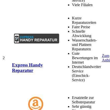
Service)
Viele Filialen
Kurze
Reparaturzeiten
Faire Preise
Schnelle
Abwicklung
Wasserschaden-
und Platinen
Reparaturen
Gute
Zum
2
Bewertungen im
Anbi
Internet
Express Handy
Deutschlandweiter
Reparatur
Service
(Einschick-
Service)
Ersatzteile zur
Selbstreparatur
Sehr günstig