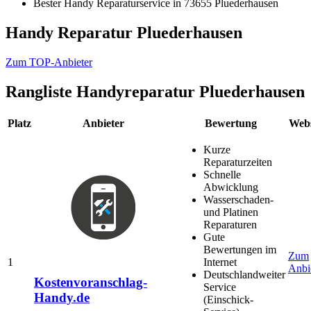
Bester Handy Reparaturservice in 73655 Pluederhausen
Handy Reparatur Pluederhausen
Zum TOP-Anbieter
Rangliste
Handyreparatur Pluederhausen
Platz
Anbieter
Bewertung
Webs
Kurze
Reparaturzeiten
Schnelle
Abwicklung
Wasserschaden-
und Platinen
Reparaturen
Gute
Bewertungen im
Zum
1
Internet
Anbi
Deutschlandweiter
Kostenvoranschlag-
Service
Handy.de
(Einschick-