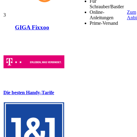
Für
Schrauber/Bastler
Online-
Zum
3
Anleitungen
Anbi
Prime-Versand
GIGA Fixxoo
Die besten Handy-Tarife