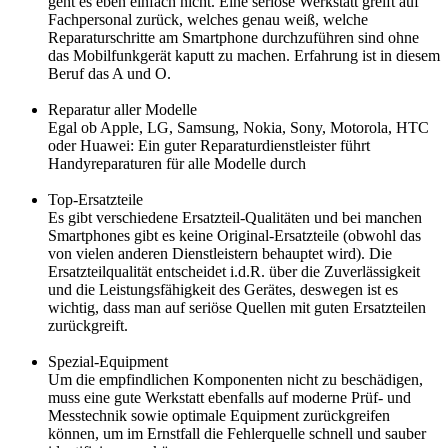
geht es eben einfach nicht. Eine seriöse Werkstatt greift auf
Fachpersonal zurück, welches genau weiß, welche
Reparaturschritte am Smartphone durchzuführen sind ohne
das Mobilfunkgerät kaputt zu machen. Erfahrung ist in diesem
Beruf das A und O.
Reparatur aller Modelle
Egal ob Apple, LG, Samsung, Nokia, Sony, Motorola, HTC
oder Huawei: Ein guter Reparaturdienstleister führt
Handyreparaturen für alle Modelle durch
Top-Ersatzteile
Es gibt verschiedene Ersatzteil-Qualitäten und bei manchen
Smartphones gibt es keine Original-Ersatzteile (obwohl das
von vielen anderen Dienstleistern behauptet wird). Die
Ersatzteilqualität entscheidet i.d.R. über die Zuverlässigkeit
und die Leistungsfähigkeit des Gerätes, deswegen ist es
wichtig, dass man auf seriöse Quellen mit guten Ersatzteilen
zurückgreift.
Spezial-Equipment
Um die empfindlichen Komponenten nicht zu beschädigen,
muss eine gute Werkstatt ebenfalls auf moderne Prüf- und
Messtechnik sowie optimale Equipment zurückgreifen
können, um im Ernstfall die Fehlerquelle schnell und sauber