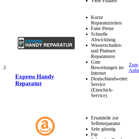
Viele Filialen
Kurze
Reparaturzeiten
Faire Preise
Schnelle
Abwicklung
Wasserschaden-
und Platinen
Reparaturen
Gute
Zum
2
Bewertungen im
Anbi
Internet
Express Handy
Deutschlandweiter
Reparatur
Service
(Einschick-
Service)
Ersatzteile zur
Selbstreparatur
Sehr günstig
Für