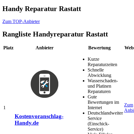
Handy Reparatur Rastatt
Zum TOP-Anbieter
Rangliste
Handyreparatur Rastatt
Platz
Anbieter
Bewertung
Webs
Kurze
Reparaturzeiten
Schnelle
Abwicklung
Wasserschaden-
und Platinen
Reparaturen
Gute
Bewertungen im
Zum
1
Internet
Anbi
Deutschlandweiter
Kostenvoranschlag-
Service
Handy.de
(Einschick-
Service)