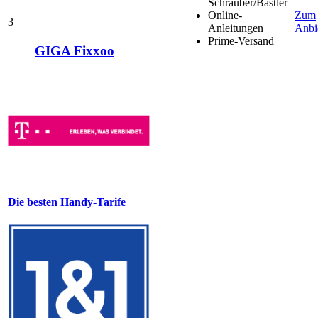
Schrauber/Bastler
Online-
Zum
3
Anleitungen
Anbi
Prime-Versand
GIGA Fixxoo
Die besten Handy-Tarife