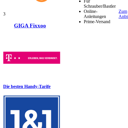
Für
Schrauber/Bastler
Online-
Zum
3
Anleitungen
Anbi
Prime-Versand
GIGA Fixxoo
Die besten Handy-Tarife