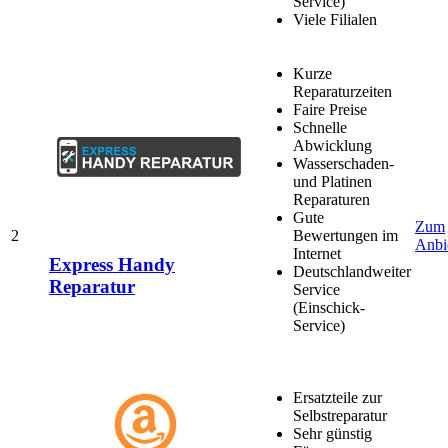
Service)
Viele Filialen
Kurze
Reparaturzeiten
Faire Preise
Schnelle
Abwicklung
Wasserschaden-
und Platinen
Reparaturen
Gute
Zum
2
Bewertungen im
Anbi
Internet
Express Handy
Deutschlandweiter
Reparatur
Service
(Einschick-
Service)
Ersatzteile zur
Selbstreparatur
Sehr günstig