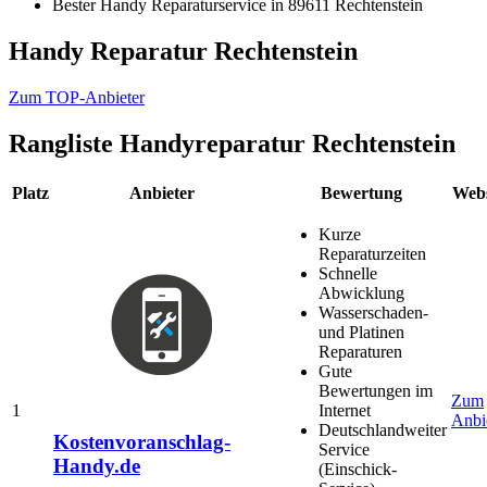
Bester Handy Reparaturservice in 89611 Rechtenstein
Handy Reparatur Rechtenstein
Zum TOP-Anbieter
Rangliste
Handyreparatur Rechtenstein
Platz
Anbieter
Bewertung
Webs
Kurze
Reparaturzeiten
Schnelle
Abwicklung
Wasserschaden-
und Platinen
Reparaturen
Gute
Bewertungen im
Zum
1
Internet
Anbi
Deutschlandweiter
Kostenvoranschlag-
Service
Handy.de
(Einschick-