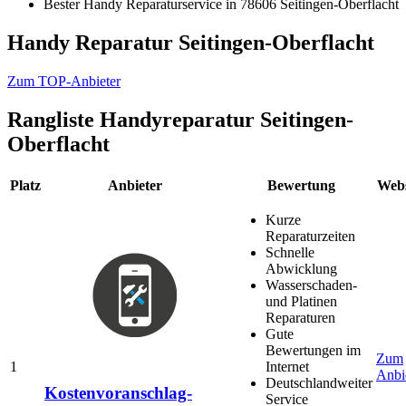
Bester Handy Reparaturservice in 78606 Seitingen-Oberflacht
Handy Reparatur Seitingen-Oberflacht
Zum TOP-Anbieter
Rangliste
Handyreparatur Seitingen-
Oberflacht
Platz
Anbieter
Bewertung
Webs
Kurze
Reparaturzeiten
Schnelle
Abwicklung
Wasserschaden-
und Platinen
Reparaturen
Gute
Bewertungen im
Zum
1
Internet
Anbi
Deutschlandweiter
Kostenvoranschlag-
Service