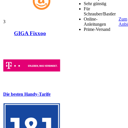
Sehr günstig
Für
Schrauber/Bastler
Online-
Zum
3
Anleitungen
Anbi
Prime-Versand
GIGA Fixxoo
Die besten Handy-Tarife