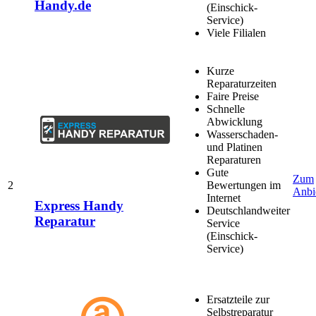
Handy.de
(Einschick-
Service)
Viele Filialen
Kurze
Reparaturzeiten
Faire Preise
Schnelle
Abwicklung
Wasserschaden-
und Platinen
Reparaturen
Gute
Zum
2
Bewertungen im
Anbi
Internet
Express Handy
Deutschlandweiter
Reparatur
Service
(Einschick-
Service)
Ersatzteile zur
Selbstreparatur