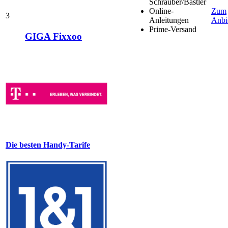
Schrauber/Bastler
Online-
Zum
3
Anleitungen
Anbi
Prime-Versand
GIGA Fixxoo
Die besten Handy-Tarife