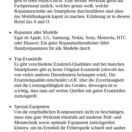
geht es eben einfach nicht. Eine seriöse Werkstatt greift auf
Fachpersonal zurück, welches genau weiß, welche
Reparaturschritte am Smartphone durchzuführen sind ohne
das Mobilfunkgerät kaputt zu machen. Erfahrung ist in diesem
Beruf das A und O.
Reparatur aller Modelle
Egal ob Apple, LG, Samsung, Nokia, Sony, Motorola, HTC
oder Huawei: Ein guter Reparaturdienstleister führt
Handyreparaturen für alle Modelle durch
Top-Ersatzteile
Es gibt verschiedene Ersatzteil-Qualitäten und bei manchen
Smartphones gibt es keine Original-Ersatzteile (obwohl das
von vielen anderen Dienstleistern behauptet wird). Die
Ersatzteilqualität entscheidet i.d.R. über die Zuverlässigkeit
und die Leistungsfähigkeit des Gerätes, deswegen ist es
wichtig, dass man auf seriöse Quellen mit guten Ersatzteilen
zurückgreift.
Spezial-Equipment
Um die empfindlichen Komponenten nicht zu beschädigen,
muss eine gute Werkstatt ebenfalls auf moderne Prüf- und
Messtechnik sowie optimale Equipment zurückgreifen
können, um im Ernstfall die Fehlerquelle schnell und sauber