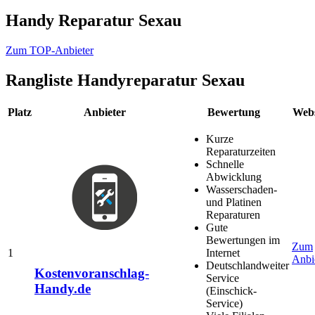
Handy Reparatur Sexau
Zum TOP-Anbieter
Rangliste
Handyreparatur Sexau
Platz
Anbieter
Bewertung
Webs
Kurze
Reparaturzeiten
Schnelle
Abwicklung
Wasserschaden-
und Platinen
Reparaturen
Gute
Bewertungen im
Zum
1
Internet
Anbi
Deutschlandweiter
Kostenvoranschlag-
Service
Handy.de
(Einschick-
Service)