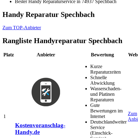
Bester Handy Reparaturservice in 74937 Spechbach
Handy Reparatur Spechbach
Zum TOP-Anbieter
Rangliste
Handyreparatur Spechbach
Platz
Anbieter
Bewertung
Webs
Kurze
Reparaturzeiten
Schnelle
Abwicklung
Wasserschaden-
und Platinen
Reparaturen
Gute
Bewertungen im
Zum
1
Internet
Anbi
Deutschlandweiter
Kostenvoranschlag-
Service
Handy.de
(Einschick-