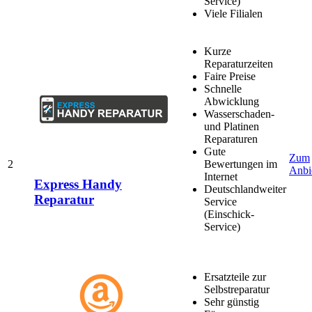
Service)
Viele Filialen
Kurze
Reparaturzeiten
Faire Preise
Schnelle
Abwicklung
Wasserschaden-
und Platinen
Reparaturen
Gute
Zum
2
Bewertungen im
Anbi
Internet
Express Handy
Deutschlandweiter
Reparatur
Service
(Einschick-
Service)
Ersatzteile zur
Selbstreparatur
Sehr günstig