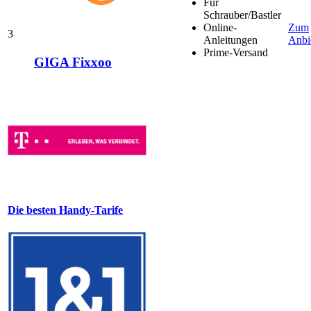
Für
Schrauber/Bastler
Online-
Zum
3
Anleitungen
Anbi
Prime-Versand
GIGA Fixxoo
Die besten Handy-Tarife