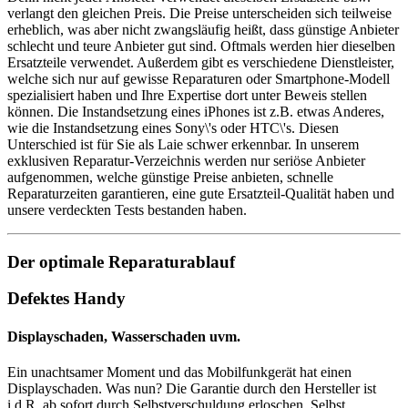
verlangt den gleichen Preis. Die Preise unterscheiden sich teilweise
erheblich, was aber nicht zwangsläufig heißt, dass günstige Anbieter
schlecht und teure Anbieter gut sind. Oftmals werden hier dieselben
Ersatzteile verwendet. Außerdem gibt es verschiedene Dienstleister,
welche sich nur auf gewisse Reparaturen oder Smartphone-Modell
spezialisiert haben und Ihre Expertise dort unter Beweis stellen
können. Die Instandsetzung eines iPhones ist z.B. etwas Anderes,
wie die Instandsetzung eines Sony\'s oder HTC\'s. Diesen
Unterschied ist für Sie als Laie schwer erkennbar. In unserem
exklusiven Reparatur-Verzeichnis werden nur seriöse Anbieter
aufgenommen, welche günstige Preise anbieten, schnelle
Reparaturzeiten garantieren, eine gute Ersatzteil-Qualität haben und
unsere verdeckten Tests bestanden haben.
Der optimale Reparaturablauf
Defektes Handy
Displayschaden, Wasserschaden uvm.
Ein unachtsamer Moment und das Mobilfunkgerät hat einen
Displayschaden. Was nun? Die Garantie durch den Hersteller ist
i.d.R. ab sofort durch Selbstverschuldung erloschen. Selbst