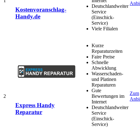
1
Internet
Anbi
Deutschlandweiter
Kostenvoranschlag-
Service
Handy.de
(Einschick-
Service)
Viele Filialen
Kurze
Reparaturzeiten
Faire Preise
Schnelle
Abwicklung
Wasserschaden-
und Platinen
Reparaturen
Gute
Zum
2
Bewertungen im
Anbi
Internet
Express Handy
Deutschlandweiter
Reparatur
Service
(Einschick-
Service)