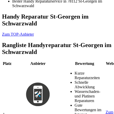
Bester Handy Reparaturservice in 78112 St-Georgen im
Schwarzwald
Handy Reparatur St-Georgen im
Schwarzwald
Zum TOP-Anbieter
Rangliste
Handyreparatur St-Georgen im
Schwarzwald
Platz
Anbieter
Bewertung
Webs
Kurze
Reparaturzeiten
Schnelle
Abwicklung
Wasserschaden-
und Platinen
Reparaturen
Gute
Bewertungen im
Zum