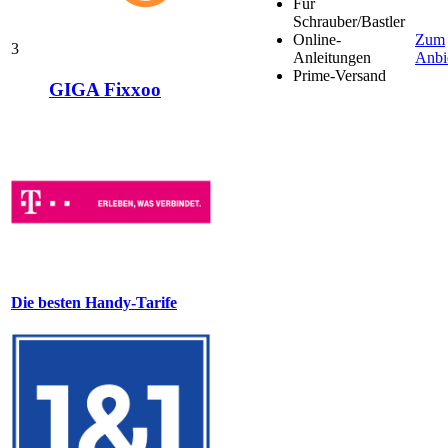
Für
Schrauber/Bastler
Online-
Zum
3
Anleitungen
Anbi
Prime-Versand
GIGA Fixxoo
Die besten Handy-Tarife