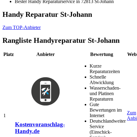
Bester Handy Reparaturservice in 72813 St-Johann
Handy Reparatur St-Johann
Zum TOP-Anbieter
Rangliste
Handyreparatur St-Johann
Platz
Anbieter
Bewertung
Webs
Kurze
Reparaturzeiten
Schnelle
Abwicklung
Wasserschaden-
und Platinen
Reparaturen
Gute
Bewertungen im
Zum
1
Internet
Anbi
Deutschlandweiter
Kostenvoranschlag-
Service
Handy.de
(Einschick-