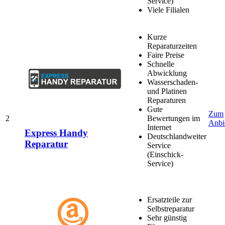
Service)
Viele Filialen
Kurze
Reparaturzeiten
Faire Preise
Schnelle
Abwicklung
Wasserschaden-
und Platinen
Reparaturen
Gute
Zum
2
Bewertungen im
Anbi
Internet
Express Handy
Deutschlandweiter
Reparatur
Service
(Einschick-
Service)
Ersatzteile zur
Selbstreparatur
Sehr günstig