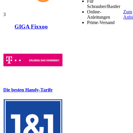
Für
Schrauber/Bastler
Online-
Zum
3
Anleitungen
Anbi
Prime-Versand
GIGA Fixxoo
Die besten Handy-Tarife