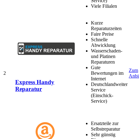
Service)
Viele Filialen
Kurze
Reparaturzeiten
Faire Preise
Schnelle
Abwicklung
Wasserschaden-
und Platinen
Reparaturen
Gute
Zum
2
Bewertungen im
Anbi
Internet
Express Handy
Deutschlandweiter
Reparatur
Service
(Einschick-
Service)
Ersatzteile zur
Selbstreparatur
Sehr günstig