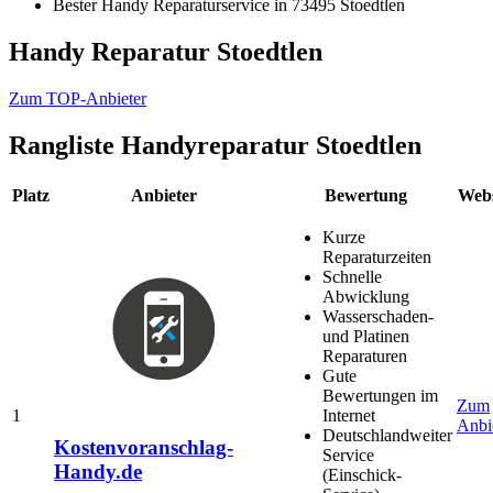
Bester Handy Reparaturservice in 73495 Stoedtlen
Handy Reparatur Stoedtlen
Zum TOP-Anbieter
Rangliste
Handyreparatur Stoedtlen
Platz
Anbieter
Bewertung
Webs
Kurze
Reparaturzeiten
Schnelle
Abwicklung
Wasserschaden-
und Platinen
Reparaturen
Gute
Bewertungen im
Zum
1
Internet
Anbi
Deutschlandweiter
Kostenvoranschlag-
Service
Handy.de
(Einschick-