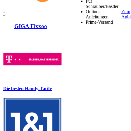
Für
Schrauber/Bastler
Online-
Zum
3
Anleitungen
Anbi
Prime-Versand
GIGA Fixxoo
Die besten Handy-Tarife