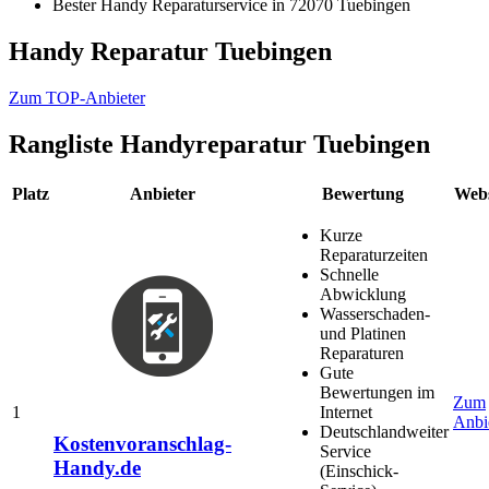
Bester Handy Reparaturservice in 72070 Tuebingen
Handy Reparatur Tuebingen
Zum TOP-Anbieter
Rangliste
Handyreparatur Tuebingen
Platz
Anbieter
Bewertung
Webs
Kurze
Reparaturzeiten
Schnelle
Abwicklung
Wasserschaden-
und Platinen
Reparaturen
Gute
Bewertungen im
Zum
1
Internet
Anbi
Deutschlandweiter
Kostenvoranschlag-
Service
Handy.de
(Einschick-