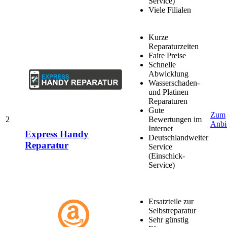
Service)
Viele Filialen
Kurze
Reparaturzeiten
Faire Preise
Schnelle
Abwicklung
Wasserschaden-
und Platinen
Reparaturen
Gute
Zum
2
Bewertungen im
Anbi
Internet
Express Handy
Deutschlandweiter
Reparatur
Service
(Einschick-
Service)
Ersatzteile zur
Selbstreparatur
Sehr günstig