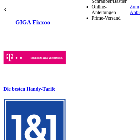
Schrauber/Bastler
Online-
Zum
3
Anleitungen
Anbi
Prime-Versand
GIGA Fixxoo
Die besten Handy-Tarife