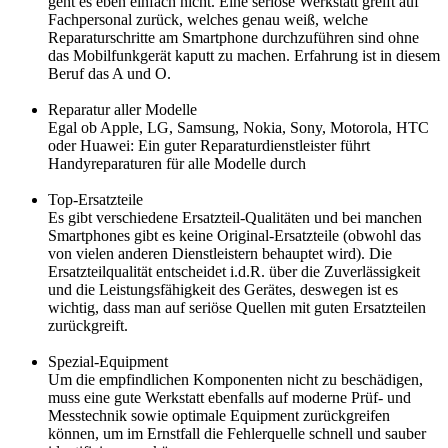
geht es eben einfach nicht. Eine seriöse Werkstatt greift auf
Fachpersonal zurück, welches genau weiß, welche
Reparaturschritte am Smartphone durchzuführen sind ohne
das Mobilfunkgerät kaputt zu machen. Erfahrung ist in diesem
Beruf das A und O.
Reparatur aller Modelle
Egal ob Apple, LG, Samsung, Nokia, Sony, Motorola, HTC
oder Huawei: Ein guter Reparaturdienstleister führt
Handyreparaturen für alle Modelle durch
Top-Ersatzteile
Es gibt verschiedene Ersatzteil-Qualitäten und bei manchen
Smartphones gibt es keine Original-Ersatzteile (obwohl das
von vielen anderen Dienstleistern behauptet wird). Die
Ersatzteilqualität entscheidet i.d.R. über die Zuverlässigkeit
und die Leistungsfähigkeit des Gerätes, deswegen ist es
wichtig, dass man auf seriöse Quellen mit guten Ersatzteilen
zurückgreift.
Spezial-Equipment
Um die empfindlichen Komponenten nicht zu beschädigen,
muss eine gute Werkstatt ebenfalls auf moderne Prüf- und
Messtechnik sowie optimale Equipment zurückgreifen
können, um im Ernstfall die Fehlerquelle schnell und sauber