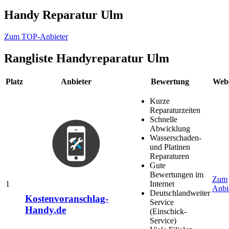
Handy Reparatur Ulm
Zum TOP-Anbieter
Rangliste
Handyreparatur Ulm
Platz
Anbieter
Bewertung
Webs
Kurze
Reparaturzeiten
Schnelle
Abwicklung
Wasserschaden-
und Platinen
Reparaturen
Gute
Bewertungen im
Zum
1
Internet
Anbi
Deutschlandweiter
Kostenvoranschlag-
Service
Handy.de
(Einschick-
Service)