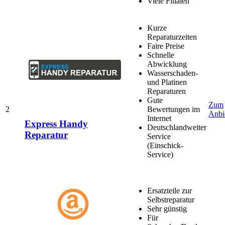
Viele Filialen
Kurze
Reparaturzeiten
Faire Preise
Schnelle
Abwicklung
Wasserschaden-
und Platinen
Reparaturen
Gute
Zum
2
Bewertungen im
Anbi
Internet
Express Handy
Deutschlandweiter
Reparatur
Service
(Einschick-
Service)
Ersatzteile zur
Selbstreparatur
Sehr günstig
Für