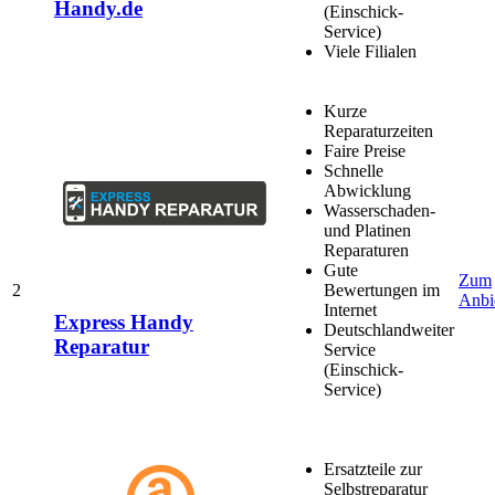
Handy.de
(Einschick-
Service)
Viele Filialen
Kurze
Reparaturzeiten
Faire Preise
Schnelle
Abwicklung
Wasserschaden-
und Platinen
Reparaturen
Gute
Zum
2
Bewertungen im
Anbi
Internet
Express Handy
Deutschlandweiter
Reparatur
Service
(Einschick-
Service)
Ersatzteile zur
Selbstreparatur