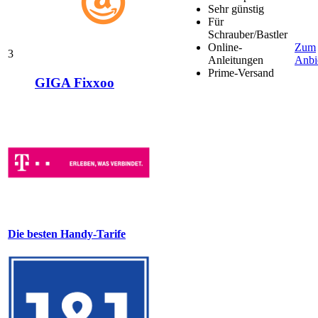
Sehr günstig
Für
Schrauber/Bastler
Online-
Zum
3
Anleitungen
Anbi
Prime-Versand
GIGA Fixxoo
Die besten Handy-Tarife