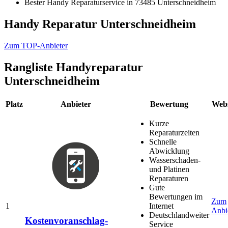
Bester Handy Reparaturservice in 73485 Unterschneidheim
Handy Reparatur Unterschneidheim
Zum TOP-Anbieter
Rangliste
Handyreparatur
Unterschneidheim
Platz
Anbieter
Bewertung
Webs
Kurze
Reparaturzeiten
Schnelle
Abwicklung
Wasserschaden-
und Platinen
Reparaturen
Gute
Bewertungen im
Zum
1
Internet
Anbi
Deutschlandweiter
Kostenvoranschlag-
Service