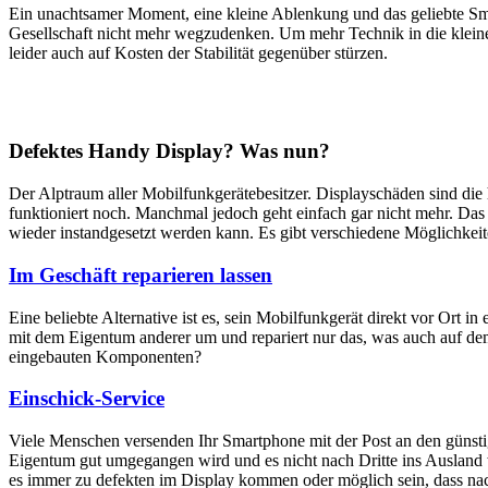
Ein unachtsamer Moment, eine kleine Ablenkung und das geliebte Sm
Gesellschaft nicht mehr wegzudenken. Um mehr Technik in die klein
leider auch auf Kosten der Stabilität gegenüber stürzen.
Defektes Handy Display? Was nun?
Der Alptraum aller Mobilfunkgerätebesitzer. Displayschäden sind di
funktioniert noch. Manchmal jedoch geht einfach gar nicht mehr. Das M
wieder instandgesetzt werden kann. Es gibt verschiedene Möglichkei
Im Geschäft reparieren lassen
Eine beliebte Alternative ist es, sein Mobilfunkgerät direkt vor Ort i
mit dem Eigentum anderer um und repariert nur das, was auch auf dem
eingebauten Komponenten?
Einschick-Service
Viele Menschen versenden Ihr Smartphone mit der Post an den günstig
Eigentum gut umgegangen wird und es nicht nach Dritte ins Ausland we
es immer zu defekten im Display kommen oder möglich sein, dass nach