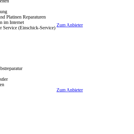
eiten
lung
nd Platinen Reparaturen
 im Internet
Zum Anbieter
r Service (Einschick-Service)
lbstreparatur
tler
en
Zum Anbieter