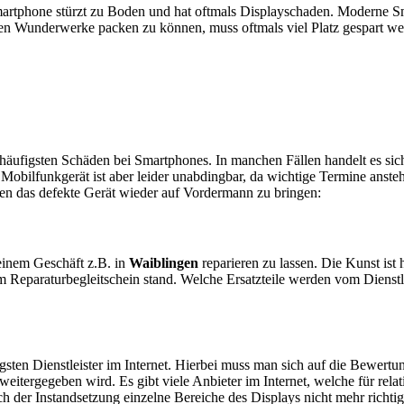
artphone stürzt zu Boden und hat oftmals Displayschaden. Moderne Sm
en Wunderwerke packen zu können, muss oftmals viel Platz gespart w
e häufigsten Schäden bei Smartphones. In manchen Fällen handelt es s
obilfunkgerät ist aber leider unabdingbar, da wichtige Termine anstehe
ten das defekte Gerät wieder auf Vordermann zu bringen:
n einem Geschäft z.B. in
Waiblingen
reparieren zu lassen. Die Kunst ist 
 Reparaturbegleitschein stand. Welche Ersatzteile werden vom Dienstl
sten Dienstleister im Internet. Hierbei muss man sich auf die Bewertu
itergegeben wird. Es gibt viele Anbieter im Internet, welche für relat
 der Instandsetzung einzelne Bereiche des Displays nicht mehr richtig