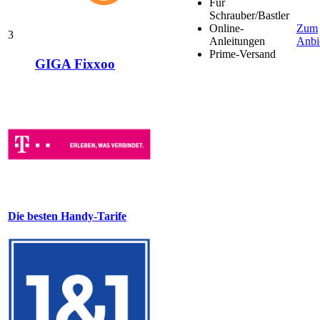
Für
Schrauber/Bastler
Online-
Zum
3
Anleitungen
Anbi
Prime-Versand
GIGA Fixxoo
Die besten Handy-Tarife