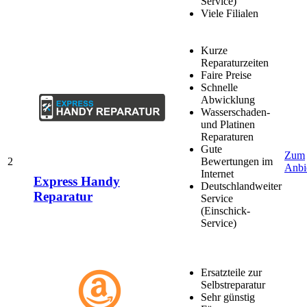
Service)
Viele Filialen
Kurze
Reparaturzeiten
Faire Preise
Schnelle
Abwicklung
Wasserschaden-
und Platinen
Reparaturen
Gute
Zum
2
Bewertungen im
Anbi
Internet
Express Handy
Deutschlandweiter
Reparatur
Service
(Einschick-
Service)
Ersatzteile zur
Selbstreparatur
Sehr günstig