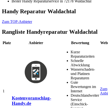
Bester Handy Reparaturservice in 72178 Waldachtal
Handy Reparatur Waldachtal
Zum TOP-Anbieter
Rangliste
Handyreparatur Waldachtal
Platz
Anbieter
Bewertung
Webs
Kurze
Reparaturzeiten
Schnelle
Abwicklung
Wasserschaden-
und Platinen
Reparaturen
Gute
Bewertungen im
Zum
1
Internet
Anbi
Deutschlandweiter
Kostenvoranschlag-
Service
Handy.de
(Einschick-