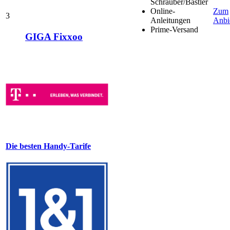
Schrauber/Bastler
Online-
Zum
3
Anleitungen
Anbi
Prime-Versand
GIGA Fixxoo
Die besten Handy-Tarife