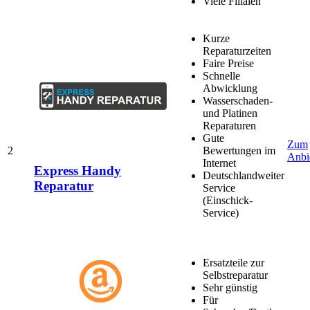
Viele Filialen
Kurze
Reparaturzeiten
Faire Preise
Schnelle
Abwicklung
Wasserschaden-
und Platinen
Reparaturen
Gute
Zum
2
Bewertungen im
Anbi
Internet
Express Handy
Deutschlandweiter
Reparatur
Service
(Einschick-
Service)
Ersatzteile zur
Selbstreparatur
Sehr günstig
Für