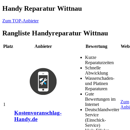
Handy Reparatur Wittnau
Zum TOP-Anbieter
Rangliste
Handyreparatur Wittnau
Platz
Anbieter
Bewertung
Webs
Kurze
Reparaturzeiten
Schnelle
Abwicklung
Wasserschaden-
und Platinen
Reparaturen
Gute
Bewertungen im
Zum
1
Internet
Anbi
Deutschlandweiter
Kostenvoranschlag-
Service
Handy.de
(Einschick-
Service)