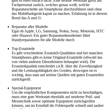
geht es eben einfach nicht. Eine seriöse Werkstatt greift auf
Fachpersonal zurück, welches genau weiß, welche
Reparaturschritte am Smartphone durchzuführen sind ohne
das Mobilfunkgerät kaputt zu machen. Erfahrung ist in diesem
Beruf das A und O.
Reparatur aller Modelle
Egal ob Apple, LG, Samsung, Nokia, Sony, Motorola, HTC
oder Huawei: Ein guter Reparaturdienstleister führt
Handyreparaturen für alle Modelle durch
Top-Ersatzteile
Es gibt verschiedene Ersatzteil-Qualitäten und bei manchen
Smartphones gibt es keine Original-Ersatzteile (obwohl das
von vielen anderen Dienstleistern behauptet wird). Die
Ersatzteilqualität entscheidet i.d.R. über die Zuverlässigkeit
und die Leistungsfähigkeit des Gerätes, deswegen ist es
wichtig, dass man auf seriöse Quellen mit guten Ersatzteilen
zurückgreift.
Spezial-Equipment
Um die empfindlichen Komponenten nicht zu beschädigen,
muss eine gute Werkstatt ebenfalls auf moderne Prüf- und
Messtechnik sowie optimale Equipment zurückgreifen
können, um im Ernstfall die Fehlerquelle schnell und sauber