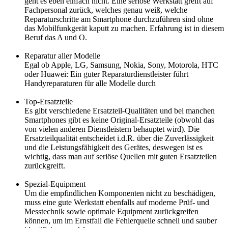
geht es eben einfach nicht. Eine seriöse Werkstatt greift auf
Fachpersonal zurück, welches genau weiß, welche
Reparaturschritte am Smartphone durchzuführen sind ohne
das Mobilfunkgerät kaputt zu machen. Erfahrung ist in diesem
Beruf das A und O.
Reparatur aller Modelle
Egal ob Apple, LG, Samsung, Nokia, Sony, Motorola, HTC
oder Huawei: Ein guter Reparaturdienstleister führt
Handyreparaturen für alle Modelle durch
Top-Ersatzteile
Es gibt verschiedene Ersatzteil-Qualitäten und bei manchen
Smartphones gibt es keine Original-Ersatzteile (obwohl das
von vielen anderen Dienstleistern behauptet wird). Die
Ersatzteilqualität entscheidet i.d.R. über die Zuverlässigkeit
und die Leistungsfähigkeit des Gerätes, deswegen ist es
wichtig, dass man auf seriöse Quellen mit guten Ersatzteilen
zurückgreift.
Spezial-Equipment
Um die empfindlichen Komponenten nicht zu beschädigen,
muss eine gute Werkstatt ebenfalls auf moderne Prüf- und
Messtechnik sowie optimale Equipment zurückgreifen
können, um im Ernstfall die Fehlerquelle schnell und sauber