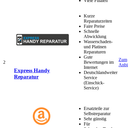
Viele Filialen
Kurze
Reparaturzeiten
Faire Preise
Schnelle
Abwicklung
Wasserschaden-
und Platinen
Reparaturen
Gute
Zum
2
Bewertungen im
Anbi
Internet
Express Handy
Deutschlandweiter
Reparatur
Service
(Einschick-
Service)
Ersatzteile zur
Selbstreparatur
Sehr günstig
Für