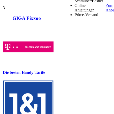
Schrauber/Bastler
Online-
Zum
3
Anleitungen
Anbi
Prime-Versand
GIGA Fixxoo
Die besten Handy-Tarife