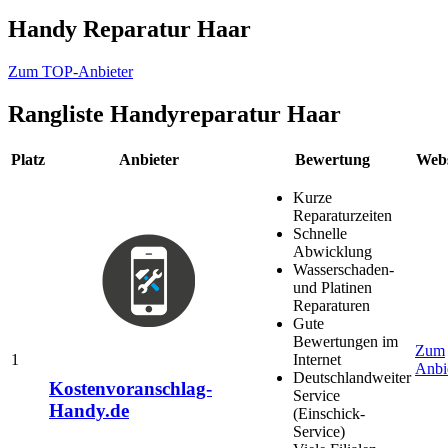
Handy Reparatur Haar
Zum TOP-Anbieter
Rangliste
Handyreparatur Haar
Platz
Anbieter
Bewertung
Webs
Kurze
Reparaturzeiten
Schnelle
Abwicklung
Wasserschaden-
und Platinen
Reparaturen
Gute
Bewertungen im
Zum
1
Internet
Anbi
Deutschlandweiter
Kostenvoranschlag-
Service
Handy.de
(Einschick-
Service)