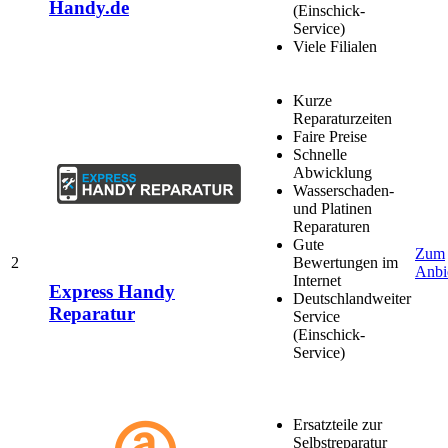
Handy.de
(Einschick-
Service)
Viele Filialen
Kurze
Reparaturzeiten
Faire Preise
Schnelle
Abwicklung
Wasserschaden-
und Platinen
Reparaturen
Gute
Zum
2
Bewertungen im
Anbi
Internet
Express Handy
Deutschlandweiter
Reparatur
Service
(Einschick-
Service)
Ersatzteile zur
Selbstreparatur