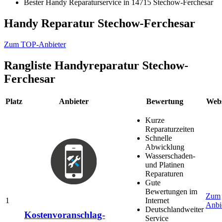
Bester Handy Reparaturservice in 14715 Stechow-Ferchesar
Handy Reparatur Stechow-Ferchesar
Zum TOP-Anbieter
Rangliste
Handyreparatur Stechow-
Ferchesar
Platz
Anbieter
Bewertung
Webs
Kurze
Reparaturzeiten
Schnelle
Abwicklung
Wasserschaden-
und Platinen
Reparaturen
Gute
Bewertungen im
Zum
1
Internet
Anbi
Deutschlandweiter
Kostenvoranschlag-
Service