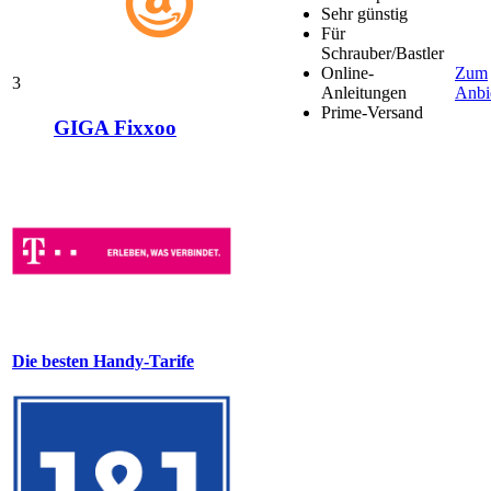
Sehr günstig
Für
Schrauber/Bastler
Online-
Zum
3
Anleitungen
Anbi
Prime-Versand
GIGA Fixxoo
Die besten Handy-Tarife