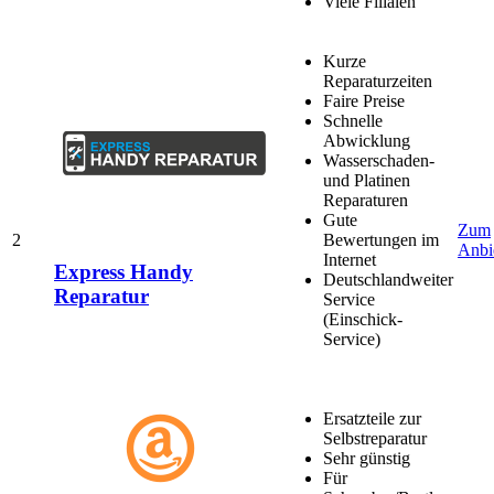
Viele Filialen
Kurze
Reparaturzeiten
Faire Preise
Schnelle
Abwicklung
Wasserschaden-
und Platinen
Reparaturen
Gute
Zum
2
Bewertungen im
Anbi
Internet
Express Handy
Deutschlandweiter
Reparatur
Service
(Einschick-
Service)
Ersatzteile zur
Selbstreparatur
Sehr günstig
Für