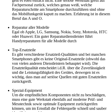
geht es eben einfach nicht. Eine seriöse Werkstatt greift auf
Fachpersonal zurück, welches genau weiß, welche
Reparaturschritte am Smartphone durchzuführen sind ohne
das Mobilfunkgerät kaputt zu machen. Erfahrung ist in diesem
Beruf das A und O.
Reparatur aller Modelle
Egal ob Apple, LG, Samsung, Nokia, Sony, Motorola, HTC
oder Huawei: Ein guter Reparaturdienstleister führt
Handyreparaturen für alle Modelle durch
Top-Ersatzteile
Es gibt verschiedene Ersatzteil-Qualitäten und bei manchen
Smartphones gibt es keine Original-Ersatzteile (obwohl das
von vielen anderen Dienstleistern behauptet wird). Die
Ersatzteilqualität entscheidet i.d.R. über die Zuverlässigkeit
und die Leistungsfähigkeit des Gerätes, deswegen ist es
wichtig, dass man auf seriöse Quellen mit guten Ersatzteilen
zurückgreift.
Spezial-Equipment
Um die empfindlichen Komponenten nicht zu beschädigen,
muss eine gute Werkstatt ebenfalls auf moderne Prüf- und
Messtechnik sowie optimale Equipment zurückgreifen
können, um im Ernstfall die Fehlerquelle schnell und sauber