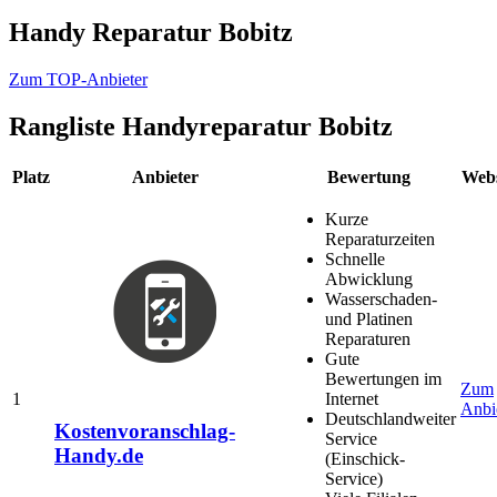
Handy Reparatur Bobitz
Zum TOP-Anbieter
Rangliste
Handyreparatur Bobitz
Platz
Anbieter
Bewertung
Webs
Kurze
Reparaturzeiten
Schnelle
Abwicklung
Wasserschaden-
und Platinen
Reparaturen
Gute
Bewertungen im
Zum
1
Internet
Anbi
Deutschlandweiter
Kostenvoranschlag-
Service
Handy.de
(Einschick-
Service)