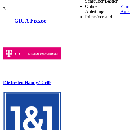
Schrauber/Bastler
Online-
Zum
3
Anleitungen
Anbi
Prime-Versand
GIGA Fixxoo
Die besten Handy-Tarife