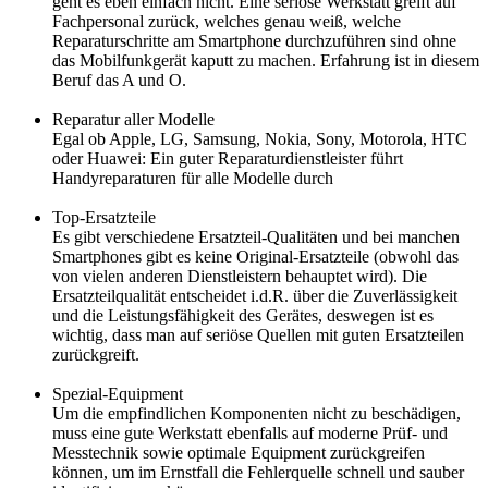
geht es eben einfach nicht. Eine seriöse Werkstatt greift auf
Fachpersonal zurück, welches genau weiß, welche
Reparaturschritte am Smartphone durchzuführen sind ohne
das Mobilfunkgerät kaputt zu machen. Erfahrung ist in diesem
Beruf das A und O.
Reparatur aller Modelle
Egal ob Apple, LG, Samsung, Nokia, Sony, Motorola, HTC
oder Huawei: Ein guter Reparaturdienstleister führt
Handyreparaturen für alle Modelle durch
Top-Ersatzteile
Es gibt verschiedene Ersatzteil-Qualitäten und bei manchen
Smartphones gibt es keine Original-Ersatzteile (obwohl das
von vielen anderen Dienstleistern behauptet wird). Die
Ersatzteilqualität entscheidet i.d.R. über die Zuverlässigkeit
und die Leistungsfähigkeit des Gerätes, deswegen ist es
wichtig, dass man auf seriöse Quellen mit guten Ersatzteilen
zurückgreift.
Spezial-Equipment
Um die empfindlichen Komponenten nicht zu beschädigen,
muss eine gute Werkstatt ebenfalls auf moderne Prüf- und
Messtechnik sowie optimale Equipment zurückgreifen
können, um im Ernstfall die Fehlerquelle schnell und sauber