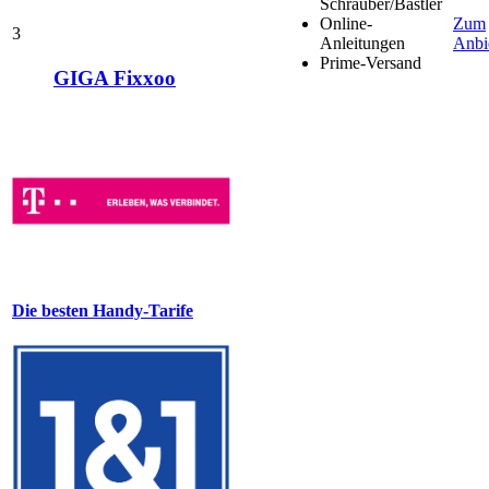
Schrauber/Bastler
Online-
Zum
3
Anleitungen
Anbi
Prime-Versand
GIGA Fixxoo
Die besten Handy-Tarife