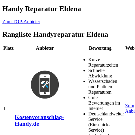
Handy Reparatur Eldena
Zum TOP-Anbieter
Rangliste
Handyreparatur Eldena
Platz
Anbieter
Bewertung
Webs
Kurze
Reparaturzeiten
Schnelle
Abwicklung
Wasserschaden-
und Platinen
Reparaturen
Gute
Bewertungen im
Zum
1
Internet
Anbi
Deutschlandweiter
Kostenvoranschlag-
Service
Handy.de
(Einschick-
Service)