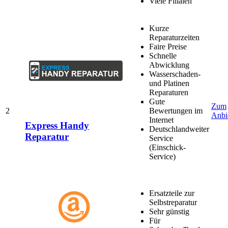
Viele Filialen
Kurze
Reparaturzeiten
Faire Preise
Schnelle
Abwicklung
Wasserschaden-
und Platinen
Reparaturen
Gute
Zum
2
Bewertungen im
Anbi
Internet
Express Handy
Deutschlandweiter
Reparatur
Service
(Einschick-
Service)
Ersatzteile zur
Selbstreparatur
Sehr günstig
Für