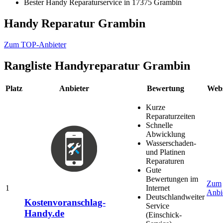
Bester Handy Reparaturservice in 17375 Grambin
Handy Reparatur Grambin
Zum TOP-Anbieter
Rangliste
Handyreparatur Grambin
Platz
Anbieter
Bewertung
Webs
Kurze
Reparaturzeiten
Schnelle
Abwicklung
Wasserschaden-
und Platinen
Reparaturen
Gute
Bewertungen im
Zum
1
Internet
Anbi
Deutschlandweiter
Kostenvoranschlag-
Service
Handy.de
(Einschick-