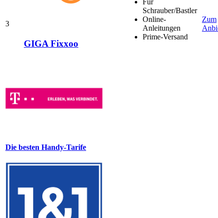
Für
Schrauber/Bastler
Online-
Zum
3
Anleitungen
Anbi
Prime-Versand
GIGA Fixxoo
Die besten Handy-Tarife