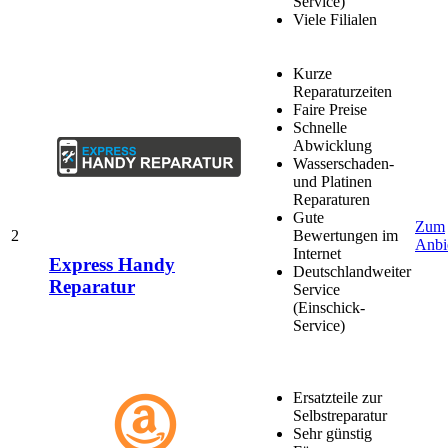
Service)
Viele Filialen
Kurze
Reparaturzeiten
Faire Preise
Schnelle
Abwicklung
Wasserschaden-
und Platinen
Reparaturen
Gute
Zum
2
Bewertungen im
Anbi
Internet
Express Handy
Deutschlandweiter
Reparatur
Service
(Einschick-
Service)
Ersatzteile zur
Selbstreparatur
Sehr günstig