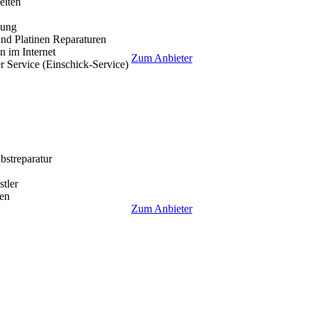
eiten
lung
nd Platinen Reparaturen
 im Internet
Zum Anbieter
r Service (Einschick-Service)
lbstreparatur
tler
en
Zum Anbieter