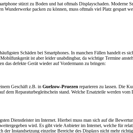
artphone stürzt zu Boden und hat oftmals Displayschaden. Moderne Sm
en Wunderwerke packen zu können, muss oftmals viel Platz gespart w
e häufigsten Schäden bei Smartphones. In manchen Fällen handelt es s
obilfunkgerät ist aber leider unabdingbar, da wichtige Termine anstehe
ten das defekte Gerät wieder auf Vordermann zu bringen:
n einem Geschäft z.B. in
Guelzow-Pruezen
reparieren zu lassen. Die Kun
auf dem Reparaturbegleitschein stand. Welche Ersatzteile werden vom 
sten Dienstleister im Internet. Hierbei muss man sich auf die Bewertu
itergegeben wird. Es gibt viele Anbieter im Internet, welche für relat
 der Instandsetzung einzelne Bereiche des Displays nicht mehr richtig