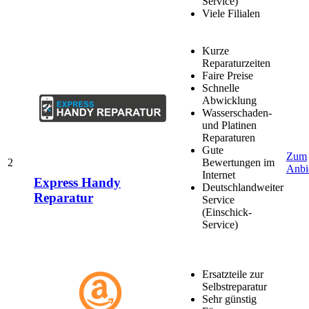
Service)
Viele Filialen
Kurze
Reparaturzeiten
Faire Preise
Schnelle
Abwicklung
Wasserschaden-
und Platinen
Reparaturen
Gute
Zum
2
Bewertungen im
Anbi
Internet
Express Handy
Deutschlandweiter
Reparatur
Service
(Einschick-
Service)
Ersatzteile zur
Selbstreparatur
Sehr günstig