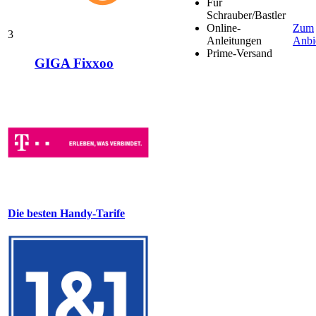
Für
Schrauber/Bastler
Online-
Zum
3
Anleitungen
Anbi
Prime-Versand
GIGA Fixxoo
Die besten Handy-Tarife