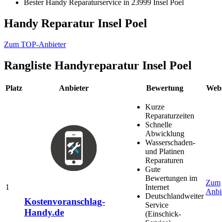
Bester Handy Reparaturservice in 23999 Insel Poel
Handy Reparatur Insel Poel
Zum TOP-Anbieter
Rangliste
Handyreparatur Insel Poel
Platz
Anbieter
Bewertung
Webs
Kurze
Reparaturzeiten
Schnelle
Abwicklung
Wasserschaden-
und Platinen
Reparaturen
Gute
Bewertungen im
Zum
1
Internet
Anbi
Deutschlandweiter
Kostenvoranschlag-
Service
Handy.de
(Einschick-