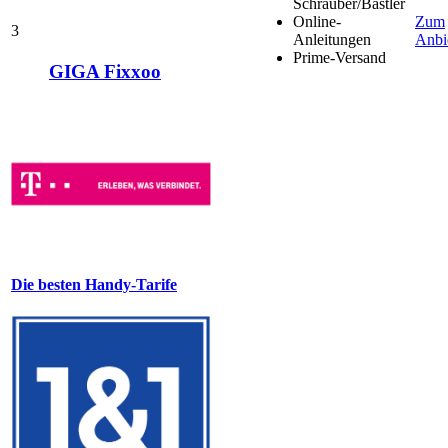
Schrauber/Bastler
Online-
Zum
3
Anleitungen
Anbi
Prime-Versand
GIGA Fixxoo
Die besten Handy-Tarife