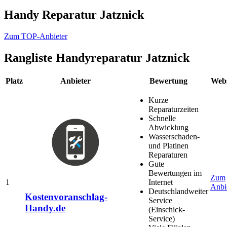
Handy Reparatur Jatznick
Zum TOP-Anbieter
Rangliste
Handyreparatur Jatznick
Platz
Anbieter
Bewertung
Webs
Kurze
Reparaturzeiten
Schnelle
Abwicklung
Wasserschaden-
und Platinen
Reparaturen
Gute
Bewertungen im
Zum
1
Internet
Anbi
Deutschlandweiter
Kostenvoranschlag-
Service
Handy.de
(Einschick-
Service)