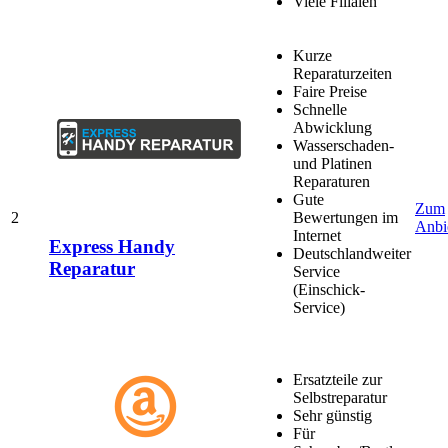
Viele Filialen
Kurze
Reparaturzeiten
Faire Preise
Schnelle
Abwicklung
Wasserschaden-
und Platinen
Reparaturen
Gute
Zum
2
Bewertungen im
Anbi
Internet
Express Handy
Deutschlandweiter
Reparatur
Service
(Einschick-
Service)
Ersatzteile zur
Selbstreparatur
Sehr günstig
Für