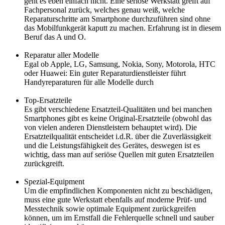
geht es eben einfach nicht. Eine seriöse Werkstatt greift auf
Fachpersonal zurück, welches genau weiß, welche
Reparaturschritte am Smartphone durchzuführen sind ohne
das Mobilfunkgerät kaputt zu machen. Erfahrung ist in diesem
Beruf das A und O.
Reparatur aller Modelle
Egal ob Apple, LG, Samsung, Nokia, Sony, Motorola, HTC
oder Huawei: Ein guter Reparaturdienstleister führt
Handyreparaturen für alle Modelle durch
Top-Ersatzteile
Es gibt verschiedene Ersatzteil-Qualitäten und bei manchen
Smartphones gibt es keine Original-Ersatzteile (obwohl das
von vielen anderen Dienstleistern behauptet wird). Die
Ersatzteilqualität entscheidet i.d.R. über die Zuverlässigkeit
und die Leistungsfähigkeit des Gerätes, deswegen ist es
wichtig, dass man auf seriöse Quellen mit guten Ersatzteilen
zurückgreift.
Spezial-Equipment
Um die empfindlichen Komponenten nicht zu beschädigen,
muss eine gute Werkstatt ebenfalls auf moderne Prüf- und
Messtechnik sowie optimale Equipment zurückgreifen
können, um im Ernstfall die Fehlerquelle schnell und sauber