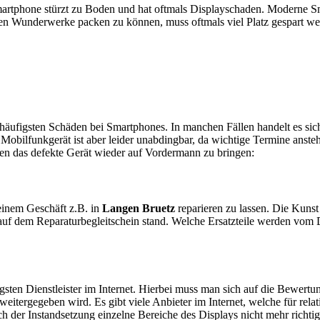
artphone stürzt zu Boden und hat oftmals Displayschaden. Moderne Sm
en Wunderwerke packen zu können, muss oftmals viel Platz gespart w
e häufigsten Schäden bei Smartphones. In manchen Fällen handelt es s
obilfunkgerät ist aber leider unabdingbar, da wichtige Termine anstehe
ten das defekte Gerät wieder auf Vordermann zu bringen:
n einem Geschäft z.B. in
Langen Bruetz
reparieren zu lassen. Die Kunst 
auf dem Reparaturbegleitschein stand. Welche Ersatzteile werden vom 
sten Dienstleister im Internet. Hierbei muss man sich auf die Bewertu
itergegeben wird. Es gibt viele Anbieter im Internet, welche für relat
 der Instandsetzung einzelne Bereiche des Displays nicht mehr richtig