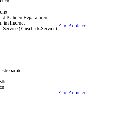
eiten
lung
nd Platinen Reparaturen
 im Internet
Zum Anbieter
r Service (Einschick-Service)
lbstreparatur
tler
en
Zum Anbieter