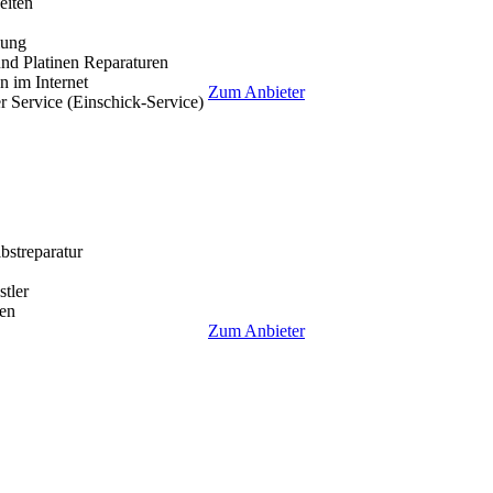
eiten
lung
nd Platinen Reparaturen
 im Internet
Zum Anbieter
r Service (Einschick-Service)
lbstreparatur
tler
en
Zum Anbieter