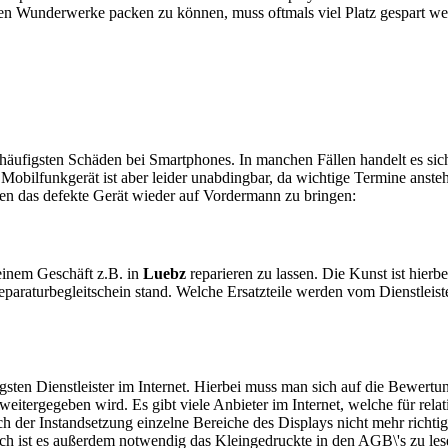
en Wunderwerke packen zu können, muss oftmals viel Platz gespart w
e häufigsten Schäden bei Smartphones. In manchen Fällen handelt es s
obilfunkgerät ist aber leider unabdingbar, da wichtige Termine anstehe
ten das defekte Gerät wieder auf Vordermann zu bringen:
n einem Geschäft z.B. in
Luebz
reparieren zu lassen. Die Kunst ist hierbe
araturbegleitschein stand. Welche Ersatzteile werden vom Dienstleist
sten Dienstleister im Internet. Hierbei muss man sich auf die Bewertu
itergegeben wird. Es gibt viele Anbieter im Internet, welche für relat
 der Instandsetzung einzelne Bereiche des Displays nicht mehr richtig
ch ist es außerdem notwendig das Kleingedruckte in den AGB\'s zu les