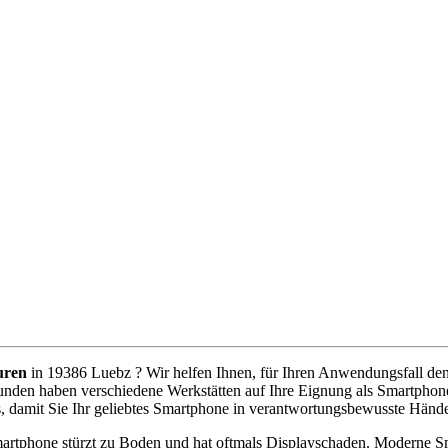
uren
in 19386 Luebz ? Wir helfen Ihnen, für Ihren Anwendungsfall den b
unden haben verschiedene Werkstätten auf Ihre Eignung als Smartphone
, damit Sie Ihr geliebtes Smartphone in verantwortungsbewusste Händ
artphone stürzt zu Boden und hat oftmals Displayschaden. Moderne Sm