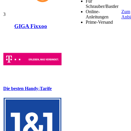
Für
Schrauber/Bastler
Online-
Zum
3
Anleitungen
Anbi
Prime-Versand
GIGA Fixxoo
Die besten Handy-Tarife