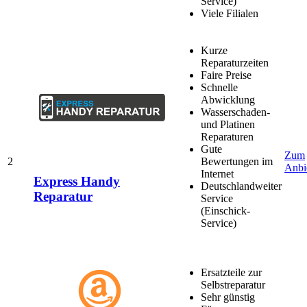
Service)
Viele Filialen
Kurze
Reparaturzeiten
Faire Preise
Schnelle
Abwicklung
Wasserschaden-
und Platinen
Reparaturen
Gute
Zum
2
Bewertungen im
Anbi
Internet
Express Handy
Deutschlandweiter
Reparatur
Service
(Einschick-
Service)
Ersatzteile zur
Selbstreparatur
Sehr günstig