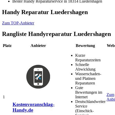
Bester Handy Reparaturservice in 18314 Luedershagen
Handy Reparatur Luedershagen
Zum TOP-Anbieter
Rangliste
Handyreparatur Luedershagen
Platz
Anbieter
Bewertung
Webs
Kurze
Reparaturzeiten
Schnelle
Abwicklung
Wasserschaden-
und Platinen
Reparaturen
Gute
Bewertungen im
Zum
1
Internet
Anbi
Deutschlandweiter
Kostenvoranschlag-
Service
Handy.de
(Einschick-