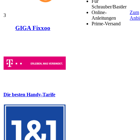
Für
Schrauber/Bastler
Online-
Zum
3
Anleitungen
Anbi
Prime-Versand
GIGA Fixxoo
Die besten Handy-Tarife