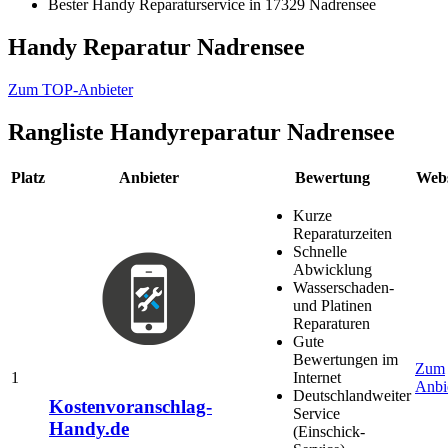
Bester Handy Reparaturservice in 17329 Nadrensee
Handy Reparatur Nadrensee
Zum TOP-Anbieter
Rangliste
Handyreparatur Nadrensee
Platz
Anbieter
Bewertung
Webs
Kurze
Reparaturzeiten
Schnelle
Abwicklung
Wasserschaden-
und Platinen
Reparaturen
Gute
Bewertungen im
Zum
1
Internet
Anbi
Deutschlandweiter
Kostenvoranschlag-
Service
Handy.de
(Einschick-