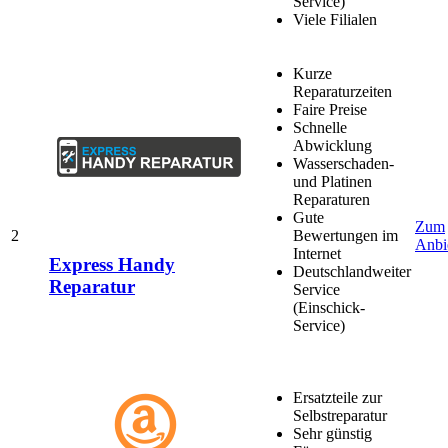
Service)
Viele Filialen
Kurze
Reparaturzeiten
Faire Preise
Schnelle
Abwicklung
Wasserschaden-
und Platinen
Reparaturen
Gute
Zum
2
Bewertungen im
Anbi
Internet
Express Handy
Deutschlandweiter
Reparatur
Service
(Einschick-
Service)
Ersatzteile zur
Selbstreparatur
Sehr günstig