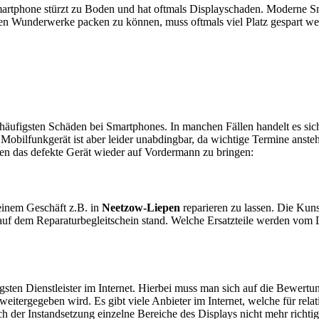
artphone stürzt zu Boden und hat oftmals Displayschaden. Moderne Sm
en Wunderwerke packen zu können, muss oftmals viel Platz gespart w
e häufigsten Schäden bei Smartphones. In manchen Fällen handelt es s
obilfunkgerät ist aber leider unabdingbar, da wichtige Termine anstehe
ten das defekte Gerät wieder auf Vordermann zu bringen:
n einem Geschäft z.B. in
Neetzow-Liepen
reparieren zu lassen. Die Kunst
auf dem Reparaturbegleitschein stand. Welche Ersatzteile werden vom 
sten Dienstleister im Internet. Hierbei muss man sich auf die Bewertu
itergegeben wird. Es gibt viele Anbieter im Internet, welche für relat
 der Instandsetzung einzelne Bereiche des Displays nicht mehr richtig