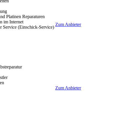
eiten
lung
nd Platinen Reparaturen
 im Internet
Zum Anbieter
r Service (Einschick-Service)
lbstreparatur
tler
en
Zum Anbieter