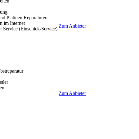
eiten
lung
nd Platinen Reparaturen
 im Internet
Zum Anbieter
r Service (Einschick-Service)
lbstreparatur
tler
en
Zum Anbieter