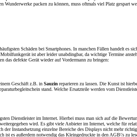
en Wunderwerke packen zu können, muss oftmals viel Platz gespart w
e häufigsten Schäden bei Smartphones. In manchen Fällen handelt es s
obilfunkgerät ist aber leider unabdingbar, da wichtige Termine anstehe
ten das defekte Gerät wieder auf Vordermann zu bringen:
n einem Geschäft z.B. in
Sauzin
reparieren zu lassen. Die Kunst ist hierb
araturbegleitschein stand. Welche Ersatzteile werden vom Dienstleist
sten Dienstleister im Internet. Hierbei muss man sich auf die Bewertu
itergegeben wird. Es gibt viele Anbieter im Internet, welche für relat
 der Instandsetzung einzelne Bereiche des Displays nicht mehr richtig
ch ist es außerdem notwendig das Kleingedruckte in den AGB\'s zu les