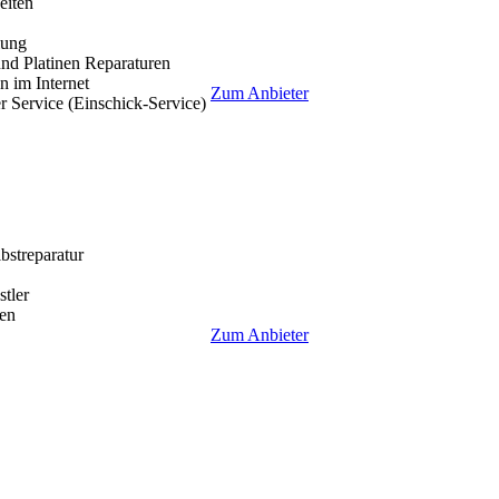
eiten
lung
nd Platinen Reparaturen
 im Internet
Zum Anbieter
r Service (Einschick-Service)
lbstreparatur
tler
en
Zum Anbieter